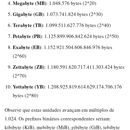
Megabyte (MB)
: 1.048.576 bytes (2^20)
Gigabyte (GB)
: 1.073.741.824 bytes (2^30)
Terabyte (TB)
: 1.099.511.627.776 bytes (2^40)
Petabyte (PB)
: 1.125.899.906.842.624 bytes (2^50)
Exabyte (EB)
: 1.152.921.504.606.846.976 bytes
(2^60)
Zettabyte (ZB)
: 1.180.591.620.717.411.303.424 bytes
(2^70)
Yottabyte (YB)
: 1.208.925.819.614.629.174.706.176
bytes (2^80)
Observe que estas unidades avançam em múltiplos de
1.024. Os prefixos binários correspondentes seriam:
kibibyte (KiB), mebibyte (MiB), gibibyte (GiB), tebibyte