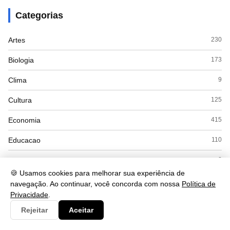
Categorias
Artes
230
Biologia
173
Clima
9
Cultura
125
Economia
415
Educacao
110
ENEM
8
🍪 Usamos cookies para melhorar sua experiência de
Espanhol
7
navegação. Ao continuar, você concorda com nossa
Política de
Privacidade
.
Esporte
28
Rejeitar
Aceitar
Exercícios
18