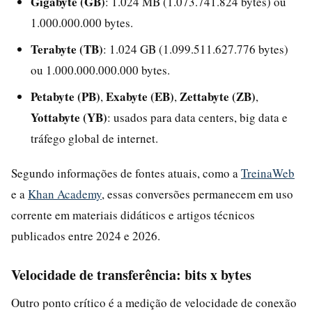
Gigabyte (GB)
: 1.024 MB (1.073.741.824 bytes) ou
1.000.000.000 bytes.
Terabyte (TB)
: 1.024 GB (1.099.511.627.776 bytes)
ou 1.000.000.000.000 bytes.
Petabyte (PB)
Exabyte (EB)
Zettabyte (ZB)
,
,
,
Yottabyte (YB)
: usados para data centers, big data e
tráfego global de internet.
Segundo informações de fontes atuais, como a
TreinaWeb
e a
Khan Academy
, essas conversões permanecem em uso
corrente em materiais didáticos e artigos técnicos
publicados entre 2024 e 2026.
Velocidade de transferência: bits x bytes
Outro ponto crítico é a medição de velocidade de conexão