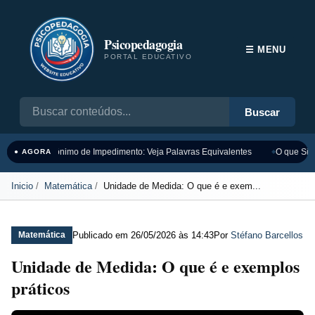
Psicopedagogia
☰ MENU
PORTAL EDUCATIVO
Buscar
Sinônimo de Impedimento: Veja Palavras Equivalentes
O que Sign
● AGORA
Inicio
Matemática
Unidade de Medida: O que é e exem...
Publicado em
26/05/2026 às 14:43
Por
Stéfano Barcellos
Matemática
Unidade de Medida: O que é e exemplos
práticos