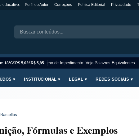
o educativo.
Perfil do Autor
Correções
Política Editorial
Privacidade
Sinônimo de Impedimento: Veja Palavras Equivalentes
o: 18°C
$
R$ 5,03
€
R$ 5,85
ÚDOS ▾
INSTITUCIONAL ▾
LEGAL ▾
REDES SOCIAIS ▾
 Barcellos
inição, Fórmulas e Exemplos