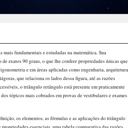
as mais fundamentais e estudadas na matemática. Sua
no de exatos 90 graus, o que lhe confere propriedades únicas que
rigonometria e em áreas aplicadas como engenharia, arquitetura
ágoras, que relaciona os lados dessa figura, até as razões
essíveis, o triângulo retângulo está presente em praticamente
 dos tópicos mais cobrados em provas de vestibulares e exames
inição, os elementos, as fórmulas e as aplicações do triângulo
e propriedades essenciais, uma tabela comparativa das razões