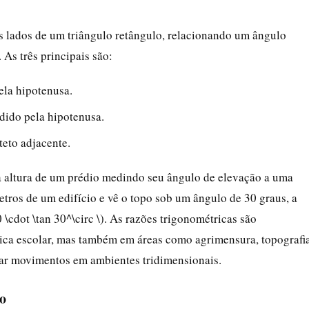
os lados de um triângulo retângulo, relacionando um ângulo
As três principais são:
ela hipotenusa.
idido pela hipotenusa.
teto adjacente.
a altura de um prédio medindo seu ângulo de elevação a uma
tros de um edifício e vê o topo sob um ângulo de 30 graus, a
 \cdot \tan 30^\circ \). As razões trigonométricas são
ica escolar, mas também em áreas como agrimensura, topografia
ar movimentos em ambientes tridimensionais.
lo