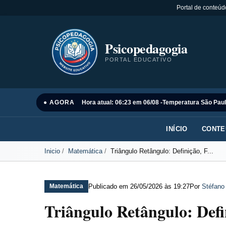
Portal de conteúd
Psicopedagogia
PORTAL EDUCATIVO
● AGORA
Hora atual: 06:23 em 06/08 -
Temperatura São Paul
INÍCIO
CONTE
Inicio
Matemática
Triângulo Retângulo: Definição, F...
Publicado em
26/05/2026 às 19:27
Por
Stéfano
Matemática
Triângulo Retângulo: Def