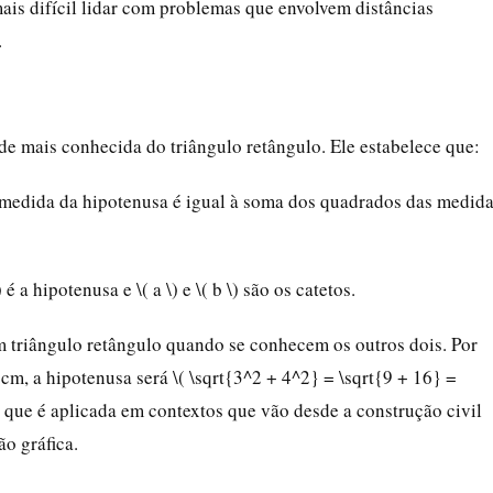
mais difícil lidar com problemas que envolvem distâncias
.
de mais conhecida do triângulo retângulo. Ele estabelece que:
 medida da hipotenusa é igual à soma dos quadrados das medid
 a hipotenusa e \( a \) e \( b \) são os catetos.
um triângulo retângulo quando se conhecem os outros dois. Por
m, a hipotenusa será \( \sqrt{3^2 + 4^2} = \sqrt{9 + 16} =
l que é aplicada em contextos que vão desde a construção civil
ão gráfica.