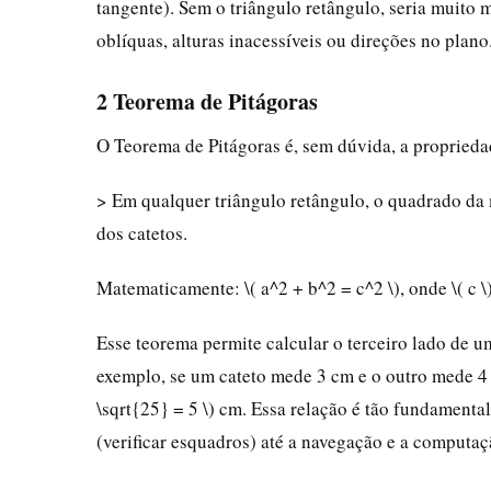
tangente). Sem o triângulo retângulo, seria muito 
oblíquas, alturas inacessíveis ou direções no plano
2 Teorema de Pitágoras
O Teorema de Pitágoras é, sem dúvida, a proprieda
> Em qualquer triângulo retângulo, o quadrado da
dos catetos.
Matematicamente: \( a^2 + b^2 = c^2 \), onde \( c \) é
Esse teorema permite calcular o terceiro lado de 
exemplo, se um cateto mede 3 cm e o outro mede 4 c
\sqrt{25} = 5 \) cm. Essa relação é tão fundamenta
(verificar esquadros) até a navegação e a computaç