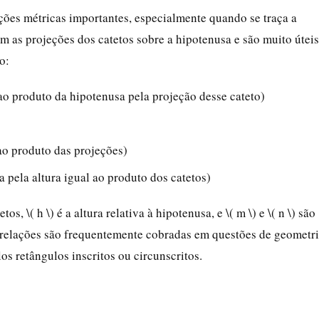
ções métricas importantes, especialmente quando se traça a
em as projeções dos catetos sobre a hipotenusa e são muito úteis
o:
 ao produto da hipotenusa pela projeção desse cateto)
 ao produto das projeções)
sa pela altura igual ao produto dos catetos)
etos, \( h \) é a altura relativa à hipotenusa, e \( m \) e \( n \) são
s relações são frequentemente cobradas em questões de geometr
os retângulos inscritos ou circunscritos.