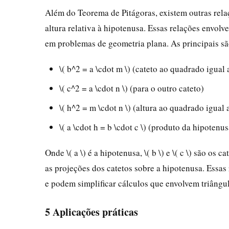
Além do Teorema de Pitágoras, existem outras rela
altura relativa à hipotenusa. Essas relações envolv
em problemas de geometria plana. As principais sã
\( b^2 = a \cdot m \) (cateto ao quadrado igual
\( c^2 = a \cdot n \) (para o outro cateto)
\( h^2 = m \cdot n \) (altura ao quadrado igual
\( a \cdot h = b \cdot c \) (produto da hipotenu
Onde \( a \) é a hipotenusa, \( b \) e \( c \) são os cat
as projeções dos catetos sobre a hipotenusa. Essa
e podem simplificar cálculos que envolvem triângul
5 Aplicações práticas