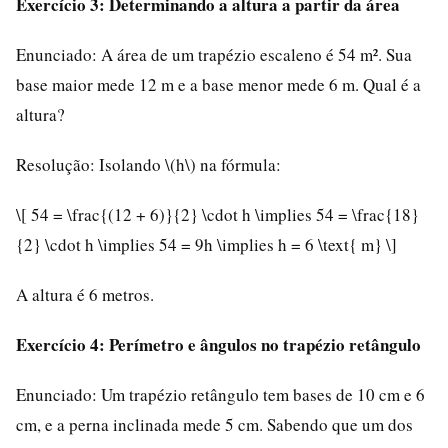
Exercício 3: Determinando a altura a partir da área
Enunciado: A área de um trapézio escaleno é 54 m². Sua
base maior mede 12 m e a base menor mede 6 m. Qual é a
altura?
Resolução: Isolando \(h\) na fórmula:
\[ 54 = \frac{(12 + 6)}{2} \cdot h \implies 54 = \frac{18}
{2} \cdot h \implies 54 = 9h \implies h = 6 \text{ m} \]
A altura é 6 metros.
Exercício 4: Perímetro e ângulos no trapézio retângulo
Enunciado: Um trapézio retângulo tem bases de 10 cm e 6
cm, e a perna inclinada mede 5 cm. Sabendo que um dos