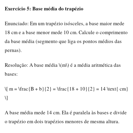
Exercício 5: Base média do trapézio
Enunciado: Em um trapézio isósceles, a base maior mede
18 cm e a base menor mede 10 cm. Calcule o comprimento
da base média (segmento que liga os pontos médios das
pernas).
Resolução: A base média \(m\) é a média aritmética das
bases:
\[ m = \frac{B + b}{2} = \frac{18 + 10}{2} = 14 \text{ cm}
\]
A base média mede 14 cm. Ela é paralela às bases e divide
o trapézio em dois trapézios menores de mesma altura.