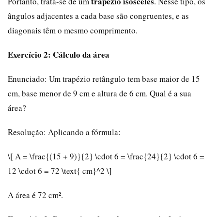
trapézio isósceles
Portanto, trata-se de um
. Nesse tipo, os
ângulos adjacentes a cada base são congruentes, e as
diagonais têm o mesmo comprimento.
Exercício 2: Cálculo da área
Enunciado: Um trapézio retângulo tem base maior de 15
cm, base menor de 9 cm e altura de 6 cm. Qual é a sua
área?
Resolução: Aplicando a fórmula:
\[ A = \frac{(15 + 9)}{2} \cdot 6 = \frac{24}{2} \cdot 6 =
12 \cdot 6 = 72 \text{ cm}^2 \]
A área é 72 cm².