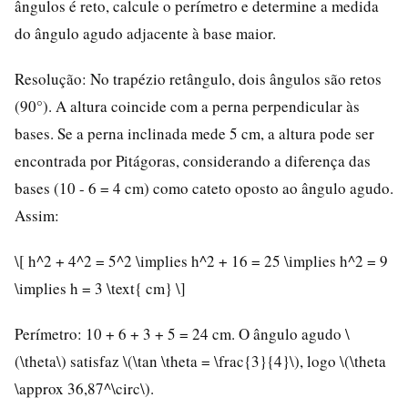
ângulos é reto, calcule o perímetro e determine a medida
do ângulo agudo adjacente à base maior.
Resolução: No trapézio retângulo, dois ângulos são retos
(90°). A altura coincide com a perna perpendicular às
bases. Se a perna inclinada mede 5 cm, a altura pode ser
encontrada por Pitágoras, considerando a diferença das
bases (10 - 6 = 4 cm) como cateto oposto ao ângulo agudo.
Assim:
\[ h^2 + 4^2 = 5^2 \implies h^2 + 16 = 25 \implies h^2 = 9
\implies h = 3 \text{ cm} \]
Perímetro: 10 + 6 + 3 + 5 = 24 cm. O ângulo agudo \
(\theta\) satisfaz \(\tan \theta = \frac{3}{4}\), logo \(\theta
\approx 36,87^\circ\).