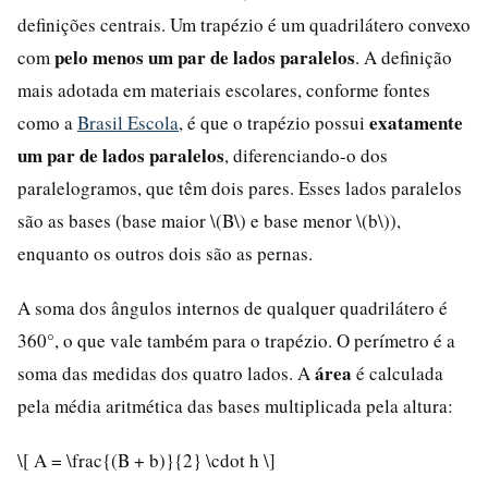
definições centrais. Um trapézio é um quadrilátero convexo
pelo menos um par de lados paralelos
com
. A definição
mais adotada em materiais escolares, conforme fontes
exatamente
como a
Brasil Escola
, é que o trapézio possui
um par de lados paralelos
, diferenciando-o dos
paralelogramos, que têm dois pares. Esses lados paralelos
são as bases (base maior \(B\) e base menor \(b\)),
enquanto os outros dois são as pernas.
A soma dos ângulos internos de qualquer quadrilátero é
360°, o que vale também para o trapézio. O perímetro é a
área
soma das medidas dos quatro lados. A
é calculada
pela média aritmética das bases multiplicada pela altura:
\[ A = \frac{(B + b)}{2} \cdot h \]