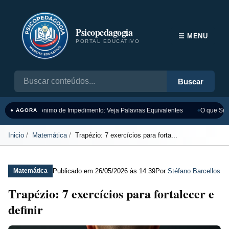
Psicopedagogia
☰ MENU
PORTAL EDUCATIVO
Buscar
Sinônimo de Impedimento: Veja Palavras Equivalentes
O que Sign
● AGORA
Inicio
Matemática
Trapézio: 7 exercícios para forta...
Publicado em
26/05/2026 às 14:39
Por
Stéfano Barcellos
Matemática
Trapézio: 7 exercícios para fortalecer e
definir