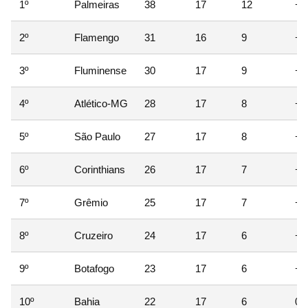
1º
Palmeiras
38
17
12
+1
2º
Flamengo
31
16
9
+1
3º
Fluminense
30
17
9
+8
4º
Atlético-MG
28
17
8
+6
5º
São Paulo
27
17
8
+5
6º
Corinthians
26
17
7
+4
7º
Grêmio
25
17
7
+3
8º
Cruzeiro
24
17
6
+2
9º
Botafogo
23
17
6
+1
10º
Bahia
22
17
6
0