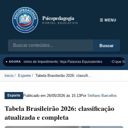
Psicopedagogia
☰ MENU
PORTAL EDUCATIVO
Buscar
Sinônimo de Impedimento: Veja Palavras Equivalentes
O que Sign
● AGORA
Inicio
Esporte
Tabela Brasileirão 2026: classifi...
Publicado em
26/05/2026 às 15:13
Por
Stéfano Barcellos
Esporte
Tabela Brasileirão 2026: classificação
atualizada e completa