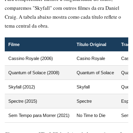
comparemos "Skyfall" com outros filmes da era Daniel
Craig. A tabela abaixo mostra como cada título reflete o
tema central da obra.
Filme
Título Original
Tradu
Cassino Royale (2006)
Casino Royale
Cassi
Quantum of Solace (2008)
Quantum of Solace
Quant
Skyfall (2012)
Skyfall
Queda
Spectre (2015)
Spectre
Espec
Sem Tempo para Morrer (2021)
No Time to Die
Sem T