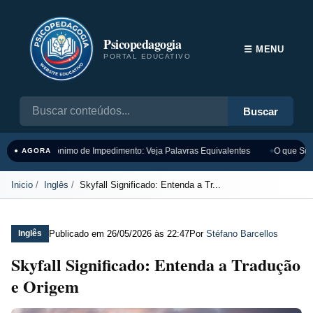
Psicopedagogia
☰ MENU
PORTAL EDUCATIVO
Buscar
Sinônimo de Impedimento: Veja Palavras Equivalentes
O que Sign
● AGORA
Inicio
Inglês
Skyfall Significado: Entenda a Tr...
Publicado em
26/05/2026 às 22:47
Por
Stéfano Barcellos
Inglês
Skyfall Significado: Entenda a Tradução
e Origem