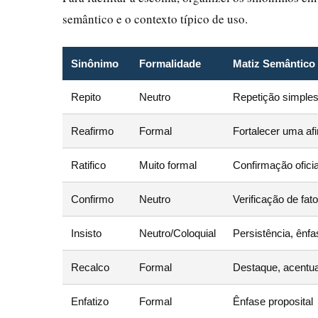
semântico e o contexto típico de uso.
Sinônimo
Formalidade
Matiz Semântico
Repito
Neutro
Repetição simple
Reafirmo
Formal
Fortalecer uma af
Ratifico
Muito formal
Confirmação oficial
Confirmo
Neutro
Verificação de fat
Insisto
Neutro/Coloquial
Persistência, ênf
Recalco
Formal
Destaque, acentu
Enfatizo
Formal
Ênfase proposital