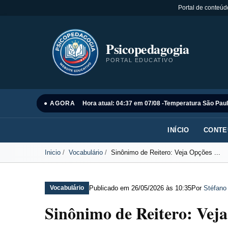
Portal de conteúd
Psicopedagogia
PORTAL EDUCATIVO
● AGORA
Hora atual: 04:37 em 07/08 -
Temperatura São Paul
INÍCIO
CONTE
Inicio
Vocabulário
Sinônimo de Reitero: Veja Opções ...
Publicado em
26/05/2026 às 10:35
Por
Stéfano
Vocabulário
Sinônimo de Reitero: Vej