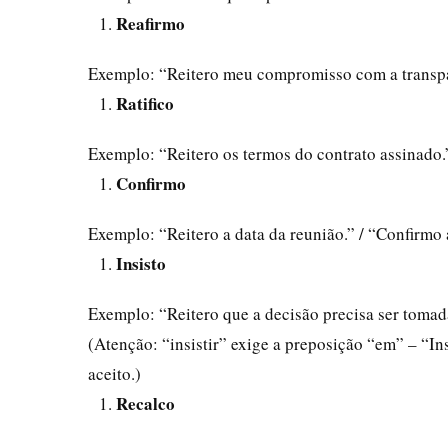
Reafirmo
Exemplo: “Reitero meu compromisso com a transpa
Ratifico
Exemplo: “Reitero os termos do contrato assinado.”
Confirmo
Exemplo: “Reitero a data da reunião.” / “Confirmo 
Insisto
Exemplo: “Reitero que a decisão precisa ser tomada
(Atenção: “insistir” exige a preposição “em” – “In
aceito.)
Recalco