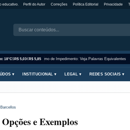
o educativo.
Perfil do Autor
Correções
Política Editorial
Privacidade
Sinônimo de Impedimento: Veja Palavras Equivalentes
o: 18°C
$
R$ 5,03
€
R$ 5,85
ÚDOS ▾
INSTITUCIONAL ▾
LEGAL ▾
REDES SOCIAIS ▾
 Barcellos
a Opções e Exemplos