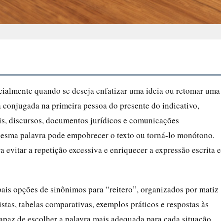
cialmente quando se deseja enfatizar uma ideia ou retomar uma
conjugada na primeira pessoa do presente do indicativo,
s, discursos, documentos jurídicos e comunicações
 mesma palavra pode empobrecer o texto ou torná-lo monótono.
 evitar a repetição excessiva e enriquecer a expressão escrita e
pais opções de sinônimos para “reitero”, organizados por matiz
istas, tabelas comparativas, exemplos práticos e respostas às
apaz de escolher a palavra mais adequada para cada situação,