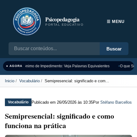
Psicopedagogia
☰ MENU
PORTAL EDUCATIVO
Buscar
Sinônimo de Impedimento: Veja Palavras Equivalentes
O que Sign
● AGORA
Inicio
Vocabulário
Semipresencial: significado e com...
Publicado em
26/05/2026 às 10:35
Por
Stéfano Barcellos
Vocabulário
Semipresencial: significado e como
funciona na prática