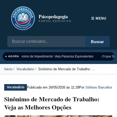
Psicopedagogia
☰ MENU
PORTAL EDUCATIVO
Buscar
Sinônimo de Impedimento: Veja Palavras Equivalentes
O que Sign
● AGORA
Inicio
Vocabulário
Sinônimo de Mercado de Trabalho: ...
Publicado em
26/05/2026 às 11:28
Por
Stéfano Barcellos
Vocabulário
Sinônimo de Mercado de Trabalho:
Veja as Melhores Opções