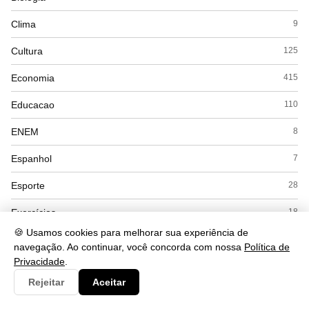
Clima
9
Cultura
125
Economia
415
Educacao
110
ENEM
8
Espanhol
7
Esporte
28
Exercícios
18
🍪 Usamos cookies para melhorar sua experiência de
Filosofia
41
navegação. Ao continuar, você concorda com nossa
Política de
Privacidade
.
Física
53
Rejeitar
Aceitar
Geografia
169