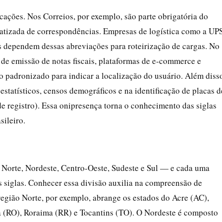
cações. Nos Correios, por exemplo, são parte obrigatória do
atizada de correspondências. Empresas de logística como a UP
is dependem dessas abreviações para roteirização de cargas. No
s de emissão de notas fiscais, plataformas de e-commerce e
o padronizado para indicar a localização do usuário. Além diss
statísticos, censos demográficos e na identificação de placas d
de registro). Essa onipresença torna o conhecimento das siglas
ileiro.
 Norte, Nordeste, Centro-Oeste, Sudeste e Sul — e cada uma
 siglas. Conhecer essa divisão auxilia na compreensão de
região Norte, por exemplo, abrange os estados do Acre (AC),
(RO), Roraima (RR) e Tocantins (TO). O Nordeste é composto