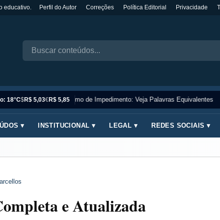
o educativo.
Perfil do Autor
Correções
Política Editorial
Privacidade
Sinônimo de Impedimento: Veja Palavras Equivalentes
o: 18°C
$
R$ 5,03
€
R$ 5,85
ÚDOS ▾
INSTITUCIONAL ▾
LEGAL ▾
REDES SOCIAIS ▾
arcellos
 Completa e Atualizada