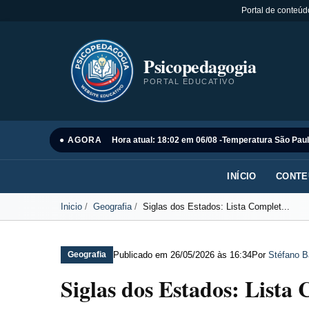
Portal de conteúd
Psicopedagogia
PORTAL EDUCATIVO
● AGORA
Hora atual: 18:02 em 06/08 -
Temperatura São Paul
INÍCIO
CONTE
Inicio
Geografia
Siglas dos Estados: Lista Complet...
Publicado em
26/05/2026 às 16:34
Por
Stéfano B
Geografia
Siglas dos Estados: Lista