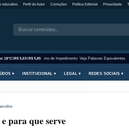
o educativo.
Perfil do Autor
Correções
Política Editorial
Privacidade
Sinônimo de Impedimento: Veja Palavras Equivalentes
o: 18°C
$
R$ 5,03
€
R$ 5,85
ÚDOS ▾
INSTITUCIONAL ▾
LEGAL ▾
REDES SOCIAIS ▾
arcellos
 e para que serve