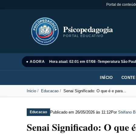
Portal de conteúd
Psicopedagogia
PORTAL EDUCATIVO
● AGORA
Hora atual: 02:01 em 07/08 -
Temperatura São Paul
INÍCIO
CONTE
Inicio
Educacao
Senai Significado: O que é e para...
Publicado em
26/05/2026 às 11:12
Por
Stéfano B
Educacao
Senai Significado: O que é