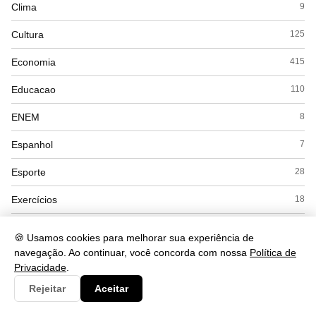
Clima
9
Cultura
125
Economia
415
Educacao
110
ENEM
8
Espanhol
7
Esporte
28
Exercícios
18
Filosofia
41
🍪 Usamos cookies para melhorar sua experiência de
navegação. Ao continuar, você concorda com nossa
Política de
Física
53
Privacidade
.
Geografia
169
Rejeitar
Aceitar
Gramática
284