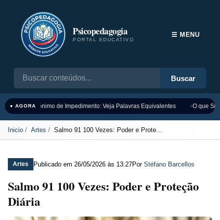
Psicopedagogia
☰ MENU
PORTAL EDUCATIVO
Buscar
Sinônimo de Impedimento: Veja Palavras Equivalentes
O que Sign
● AGORA
Inicio
Artes
Salmo 91 100 Vezes: Poder e Prote...
Publicado em
26/05/2026 às 13:27
Por
Stéfano Barcellos
Artes
Salmo 91 100 Vezes: Poder e Proteção
Diária