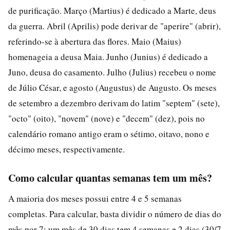
de purificação. Março (Martius) é dedicado a Marte, deus
da guerra. Abril (Aprilis) pode derivar de "aperire" (abrir),
referindo-se à abertura das flores. Maio (Maius)
homenageia a deusa Maia. Junho (Junius) é dedicado a
Juno, deusa do casamento. Julho (Julius) recebeu o nome
de Júlio César, e agosto (Augustus) de Augusto. Os meses
de setembro a dezembro derivam do latim "septem" (sete),
"octo" (oito), "novem" (nove) e "decem" (dez), pois no
calendário romano antigo eram o sétimo, oitavo, nono e
décimo meses, respectivamente.
Como calcular quantas semanas tem um mês?
A maioria dos meses possui entre 4 e 5 semanas
completas. Para calcular, basta dividir o número de dias do
mês por 7: um mês de 30 dias tem 4 semanas e 2 dias (30/7