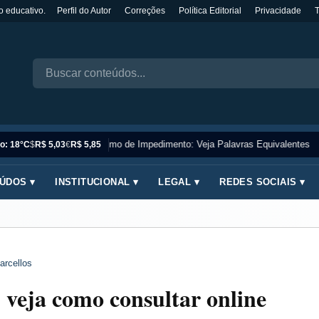
o educativo.
Perfil do Autor
Correções
Política Editorial
Privacidade
Sinônimo de Impedimento: Veja Palavras Equivalentes
o: 18°C
$
R$ 5,03
€
R$ 5,85
ÚDOS ▾
INSTITUCIONAL ▾
LEGAL ▾
REDES SOCIAIS ▾
arcellos
 veja como consultar online