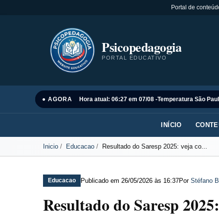
Portal de conteúd
Psicopedagogia
PORTAL EDUCATIVO
● AGORA
Hora atual: 06:27 em 07/08 -
Temperatura São Paul
INÍCIO
CONTE
Inicio
Educacao
Resultado do Saresp 2025: veja co...
Publicado em
26/05/2026 às 16:37
Por
Stéfano B
Educacao
Resultado do Saresp 2025: