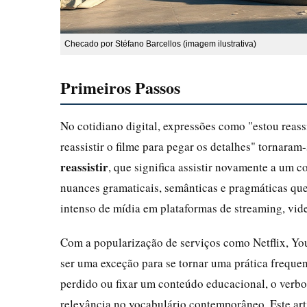
Checado por Stéfano Barcellos (imagem ilustrativa)
Primeiros Passos
No cotidiano digital, expressões como "estou reassi
reassistir o filme para pegar os detalhes" tornara
reassistir
, que significa assistir novamente a um 
nuances gramaticais, semânticas e pragmáticas q
intenso de mídia em plataformas de streaming, vide
Com a popularização de serviços como Netflix, YouT
ser uma exceção para se tornar uma prática freque
perdido ou fixar um conteúdo educacional, o verbo
relevância no vocabulário contemporâneo. Este arti