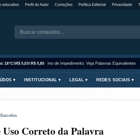
o educativo.
Perfil do Autor
Correções
Política Editorial
Privacidade
Sinônimo de Impedimento: Veja Palavras Equivalentes
o: 18°C
$
R$ 5,03
€
R$ 5,85
ÚDOS ▾
INSTITUCIONAL ▾
LEGAL ▾
REDES SOCIAIS ▾
 Barcellos
e Uso Correto da Palavra