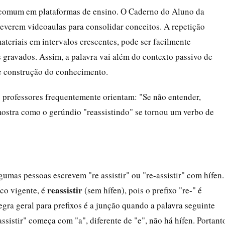
é comum em plataformas de ensino. O Caderno do Aluno da
reverem videoaulas para consolidar conceitos. A repetição
ateriais em intervalos crescentes, pode ser facilmente
 gravados. Assim, a palavra vai além do contexto passivo de
de construção do conhecimento.
s professores frequentemente orientam: "Se não entender,
 mostra como o gerúndio "reassistindo" se tornou um verbo de
gumas pessoas escrevem "re assistir" ou "re-assistir" com hífen.
reassistir
co vigente, é
(sem hífen), pois o prefixo "re-" é
egra geral para prefixos é a junção quando a palavra seguinte
istir" começa com "a", diferente de "e", não há hífen. Portant