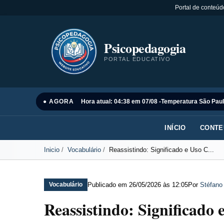
Portal de conteúd
Psicopedagogia
PORTAL EDUCATIVO
● AGORA
Hora atual: 04:38 em 07/08 -
Temperatura São Paul
INÍCIO
CONTE
Inicio
Vocabulário
Reassistindo: Significado e Uso C...
Publicado em
26/05/2026 às 12:05
Por
Stéfano
Vocabulário
Reassistindo: Significado 