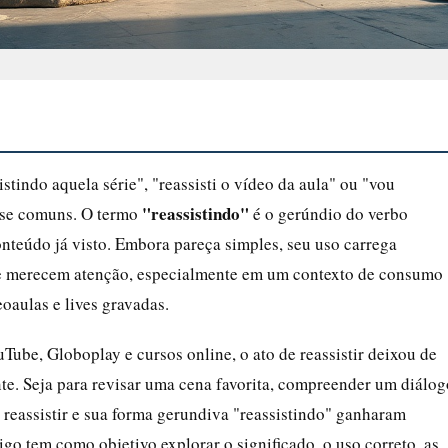
stindo aquela série", "reassisti o vídeo da aula" ou "vou
"reassistindo"
m-se comuns. O termo
é o gerúndio do verbo
conteúdo já visto. Embora pareça simples, seu uso carrega
ue merecem atenção, especialmente em um contexto de consumo
oaulas e lives gravadas.
ube, Globoplay e cursos online, o ato de reassistir deixou de
nte. Seja para revisar uma cena favorita, compreender um diálog
 reassistir e sua forma gerundiva "reassistindo" ganharam
go tem como objetivo explorar o significado, o uso correto, as