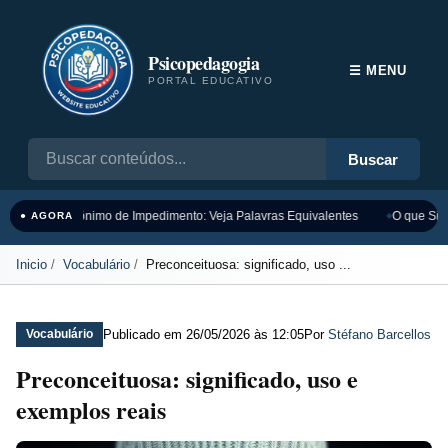
Psicopedagogia
☰ MENU
PORTAL EDUCATIVO
Buscar
Sinônimo de Impedimento: Veja Palavras Equivalentes
O que Sign
● AGORA
Inicio
Vocabulário
Preconceituosa: significado, uso ...
Publicado em
26/05/2026 às 12:05
Por
Stéfano Barcellos
Vocabulário
Preconceituosa: significado, uso e
exemplos reais