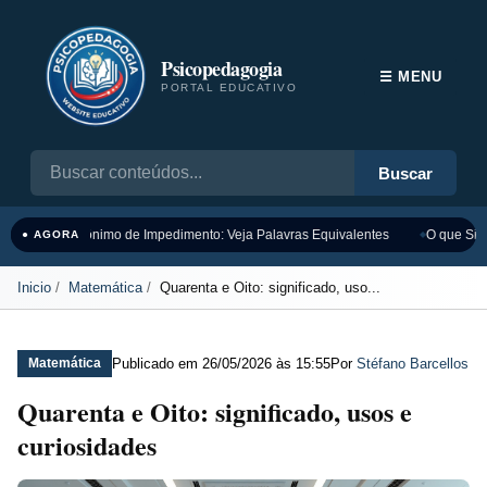
Psicopedagogia
☰ MENU
PORTAL EDUCATIVO
Buscar
Sinônimo de Impedimento: Veja Palavras Equivalentes
O que Sign
● AGORA
Inicio
Matemática
Quarenta e Oito: significado, uso...
Publicado em
26/05/2026 às 15:55
Por
Stéfano Barcellos
Matemática
Quarenta e Oito: significado, usos e
curiosidades