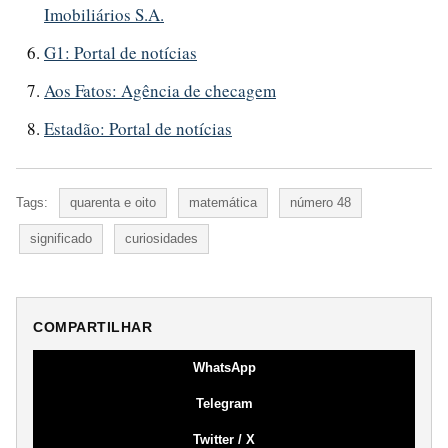
Imobiliários S.A.
G1: Portal de notícias
Aos Fatos: Agência de checagem
Estadão: Portal de notícias
Tags:
quarenta e oito
matemática
número 48
significado
curiosidades
COMPARTILHAR
WhatsApp
Telegram
Twitter / X