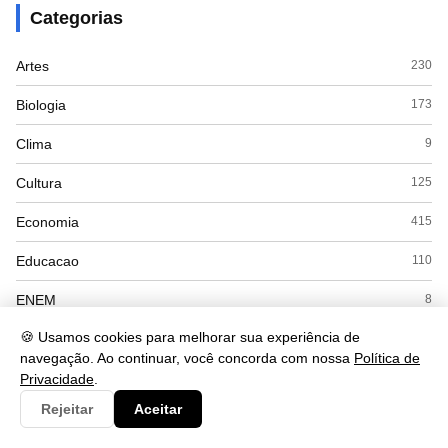
Categorias
Artes
230
Biologia
173
Clima
9
Cultura
125
Economia
415
Educacao
110
ENEM
8
🍪 Usamos cookies para melhorar sua experiência de
Espanhol
7
navegação. Ao continuar, você concorda com nossa
Política de
Esporte
28
Privacidade
.
Rejeitar
Aceitar
Exercícios
18