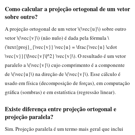
Como calcular a projeção ortogonal de um vetor
sobre outro?
A projeção ortogonal de um vetor \(\vec{u}\) sobre outro
vetor \(\vec{v}\) (não nulo) é dada pela fórmula \
(\text{proj}_{\vec{v}} \vec{u} = \frac{\vec{u} \cdot
\vec{v}}{\|\vec{v}\|^2} \vec{v}\). O resultado é um vetor
paralelo a \(\vec{v}\) cujo comprimento é a componente
de \(\vec{u}\) na direção de \(\vec{v}\). Esse cálculo é
usado em física (decomposição de forças), em computação
gráfica (sombras) e em estatística (regressão linear).
Existe diferença entre projeção ortogonal e
projeção paralela?
Sim. Projeção paralela é um termo mais geral que inclui