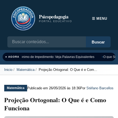
Psicopedagogia
☰ MENU
PORTAL EDUCATIVO
Buscar
Sinônimo de Impedimento: Veja Palavras Equivalentes
O que Sign
● AGORA
Inicio
Matemática
Projeção Ortogonal: O Que é e Com...
Publicado em
26/05/2026 às 18:36
Por
Stéfano Barcellos
Matemática
Projeção Ortogonal: O Que é e Como
Funciona