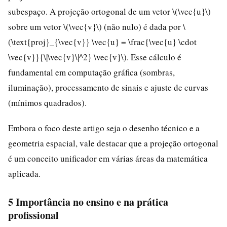
subespaço. A projeção ortogonal de um vetor \(\vec{u}\)
sobre um vetor \(\vec{v}\) (não nulo) é dada por \
(\text{proj}_{\vec{v}} \vec{u} = \frac{\vec{u} \cdot
\vec{v}}{\|\vec{v}\|^2} \vec{v}\). Esse cálculo é
fundamental em computação gráfica (sombras,
iluminação), processamento de sinais e ajuste de curvas
(mínimos quadrados).
Embora o foco deste artigo seja o desenho técnico e a
geometria espacial, vale destacar que a projeção ortogonal
é um conceito unificador em várias áreas da matemática
aplicada.
5 Importância no ensino e na prática
profissional