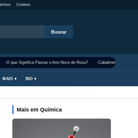
Termos
Cookies
Buscar
O que Significa Passar o Ano Novo de Rosa?
Cabalmente Significado
MAIS ▾
BIO ▾
Mais em Química