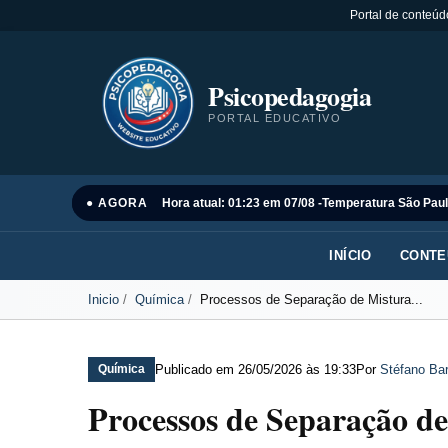
Portal de conteúd
Psicopedagogia
PORTAL EDUCATIVO
● AGORA
Hora atual: 01:23 em 07/08 -
Temperatura São Paul
INÍCIO
CONTE
Inicio
Química
Processos de Separação de Mistura...
Publicado em
26/05/2026 às 19:33
Por
Stéfano Bar
Química
Processos de Separação d