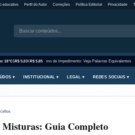
o educativo.
Perfil do Autor
Correções
Política Editorial
Privacidade
Sinônimo de Impedimento: Veja Palavras Equivalentes
o: 18°C
$
R$ 5,03
€
R$ 5,85
ÚDOS ▾
INSTITUCIONAL ▾
LEGAL ▾
REDES SOCIAIS ▾
cellos
e Misturas: Guia Completo