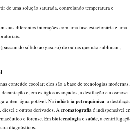
artir de uma solução saturada, controlando temperatura e
em suas diferentes interações com uma fase estacionária e uma
ratoriais.
 (passam do sólido ao gasoso) de outras que não sublimam,
l
nas conteúdo escolar; eles são a base de tecnologias modernas.
m decantação e, em estágios avançados, a destilação e a osmose
indústria petroquímica
 garantem água potável. Na
, a destilaçã
cromatografia
, diesel e outros derivados. A
é indispensável e
biotecnologia e saúde
armacêutico e forense. Em
, a centrifugaç
para diagnósticos.