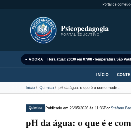
Portal de conteúd
Psicopedagogia
PORTAL EDUCATIVO
● AGORA
Hora atual: 20:30 em 07/08 -
Temperatura São Paul
INÍCIO
CONTE
Inicio
Química
pH da água: o que é e como medir ...
Publicado em
26/05/2026 às 11:36
Por
Stéfano Bar
Química
pH da água: o que é e co