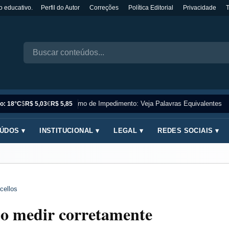
o educativo.
Perfil do Autor
Correções
Política Editorial
Privacidade
Sinônimo de Impedimento: Veja Palavras Equivalentes
o: 18°C
$
R$ 5,03
€
R$ 5,85
ÚDOS ▾
INSTITUCIONAL ▾
LEGAL ▾
REDES SOCIAIS ▾
cellos
mo medir corretamente