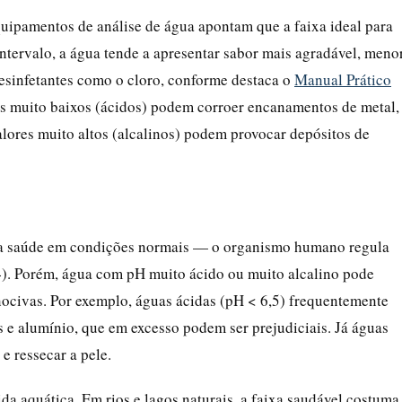
equipamentos de análise de água apontam que a faixa ideal para
intervalo, a água tende a apresentar sabor mais agradável, meno
desinfetantes como o cloro, conforme destaca o
Manual Prático
es muito baixos (ácidos) podem corroer encanamentos de metal,
lores muito altos (alcalinos) podem provocar depósitos de
na saúde em condições normais — o organismo humano regula
4). Porém, água com pH muito ácido ou muito alcalino pode
ocivas. Por exemplo, águas ácidas (pH < 6,5) frequentemente
 e alumínio, que em excesso podem ser prejudiciais. Já águas
e ressecar a pele.
ida aquática. Em rios e lagos naturais, a faixa saudável costuma