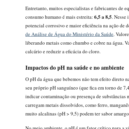
Entretanto, muitos especialistas e fabricantes de 
6,5 a 8,5
consumo humano é mais estreita:
. Nesse 
potencial corrosivo e maior eficiência na ação de 
de Análise de Água do Ministério da Saúde
. Valor
liberando metais como chumbo e cobre na água. Va
calcário e reduzir a eficácia do cloro.
Impactos do pH na saúde e no ambiente
O pH da água que bebemos não tem efeito direto 
seu próprio pH sanguíneo (que fica em torno de 7,
indicar contaminação ou presença de substâncias n
carregam metais dissolvidos, como ferro, manganês
muito alcalinas (pH > 9,5) podem ter sabor amargo 
No meio ambiente, o pH é um fator crítico para a v