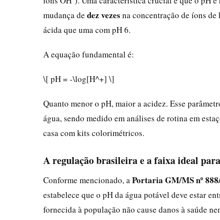
íons OH⁻). Uma característica crucial é que o pH é
dez vezes
mudança de
na concentração de íons de 
ácida que uma com pH 6.
A equação fundamental é:
\[ pH = -\log[H^+] \]
Quanto menor o pH, maior a acidez. Esse parâmetro
água, sendo medido em análises de rotina em estaç
casa com kits colorimétricos.
A regulação brasileira e a faixa ideal pa
Portaria GM/MS nº 888
Conforme mencionado, a
estabelece que o pH da água potável deve estar en
fornecida à população não cause danos à saúde nem