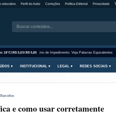
o educativo.
Perfil do Autor
Correções
Política Editorial
Privacidade
Sinônimo de Impedimento: Veja Palavras Equivalentes
o: 18°C
$
R$ 5,03
€
R$ 5,85
ÚDOS ▾
INSTITUCIONAL ▾
LEGAL ▾
REDES SOCIAIS ▾
 Barcellos
ifica e como usar corretamente