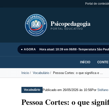
Portal de conteúd
Psicopedagogia
PORTAL EDUCATIVO
● AGORA
Hora atual: 10:39 em 06/08 -
Temperatura São Paul
INÍCIO
CONTE
Inicio
Vocabulário
Pessoa Cortes: o que significa e ...
Publicado em
26/05/2026 às 10:56
Por
Stéfano
Vocabulário
Pessoa Cortes: o que sign