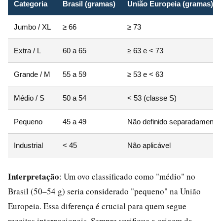
Categoria
Brasil (gramas)
União Europeia (gramas)
Jumbo / XL
≥ 66
≥ 73
Extra / L
60 a 65
≥ 63 e < 73
Grande / M
55 a 59
≥ 53 e < 63
Médio / S
50 a 54
< 53 (classe S)
Pequeno
45 a 49
Não definido separadamente
Industrial
< 45
Não aplicável
Interpretação
: Um ovo classificado como "médio" no
Brasil (50–54 g) seria considerado "pequeno" na União
Europeia. Essa diferença é crucial para quem segue
receitas internacionais. Sempre verifique a origem da