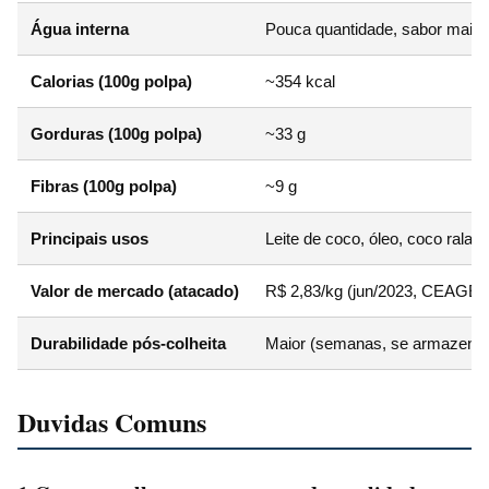
Água interna
Pouca quantidade, sabor mais
Calorias (100g polpa)
~354 kcal
Gorduras (100g polpa)
~33 g
Fibras (100g polpa)
~9 g
Principais usos
Leite de coco, óleo, coco ralad
Valor de mercado (atacado)
R$ 2,83/kg (jun/2023, CEAGE
Durabilidade pós-colheita
Maior (semanas, se armazenad
Duvidas Comuns