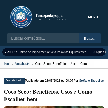
Psicopedagogia
☰ MENU
PORTAL EDUCATIVO
Buscar
Sinônimo de Impedimento: Veja Palavras Equivalentes
O que Sign
● AGORA
Inicio
Vocabulário
Coco Seco: Benefícios, Usos e Com...
Publicado em
26/05/2026 às 20:07
Por
Stéfano Barcellos
Vocabulário
Coco Seco: Benefícios, Usos e Como
Escolher bem