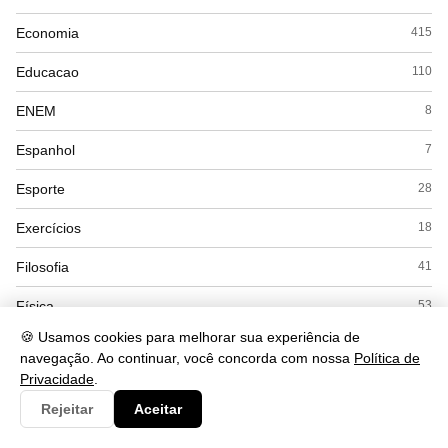
Economia
415
Educacao
110
ENEM
8
Espanhol
7
Esporte
28
Exercícios
18
Filosofia
41
Física
53
🍪 Usamos cookies para melhorar sua experiência de
Geografia
169
navegação. Ao continuar, você concorda com nossa
Política de
Privacidade
.
Gramática
284
Rejeitar
Aceitar
História
168