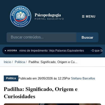
Psicopedagogia
☰ MENU
PORTAL EDUCATIVO
Buscar
Sinônimo de Impedimento: Veja Palavras Equivalentes
O que Sign
● AGORA
Inicio
Politica
Padilha: Significado, Origem e Cu...
Publicado em
26/05/2026 às 12:25
Por
Stéfano Barcellos
Politica
Padilha: Significado, Origem e
Curiosidades