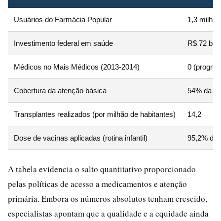
Usuários do Farmácia Popular
1,3 milhão
Investimento federal em saúde
R$ 72 bilh
Médicos no Mais Médicos (2013-2014)
0 (progra
Cobertura da atenção básica
54% da po
Transplantes realizados (por milhão de habitantes)
14,2
Dose de vacinas aplicadas (rotina infantil)
95,2% de 
A tabela evidencia o salto quantitativo proporcionado
pelas políticas de acesso a medicamentos e atenção
primária. Embora os números absolutos tenham crescido,
especialistas apontam que a qualidade e a equidade ainda