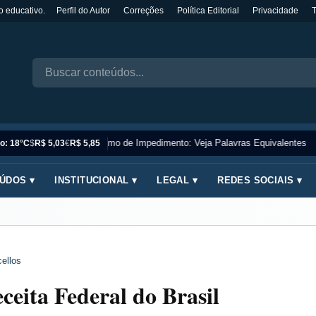
o educativo.
Perfil do Autor
Correções
Política Editorial
Privacidade
Sinônimo de Impedimento: Veja Palavras Equivalentes
o: 18°C
$
R$ 5,03
€
R$ 5,85
ÚDOS ▾
INSTITUCIONAL ▾
LEGAL ▾
REDES SOCIAIS ▾
ellos
eita Federal do Brasil