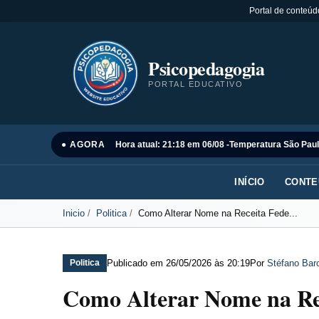
Portal de conteúd
Psicopedagogia
PORTAL EDUCATIVO
● AGORA
Hora atual: 21:18 em 06/08 -
Temperatura São Paul
INÍCIO
CONTE
Inicio
Politica
Como Alterar Nome na Receita Fede...
Publicado em
26/05/2026 às 20:19
Por
Stéfano Barc
Politica
Como Alterar Nome na Rec