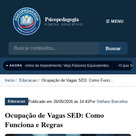
Psicopedagogia
☰ MENU
PORTAL EDUCATIVO
Buscar
Sinônimo de Impedimento: Veja Palavras Equivalentes
O que Sign
● AGORA
Inicio
Educacao
Ocupação de Vagas SED: Como Funci...
Publicado em
26/05/2026 às 14:41
Por
Stéfano Barcellos
Educacao
Ocupação de Vagas SED: Como
Funciona e Regras