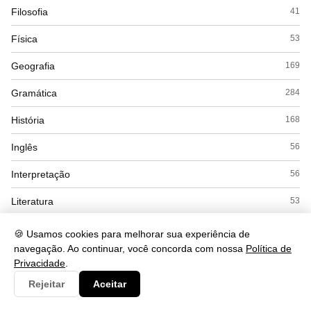
Filosofia
41
Física
53
Geografia
169
Gramática
284
História
168
Inglês
56
Interpretação
56
Literatura
53
Matemática
169
🍪 Usamos cookies para melhorar sua experiência de
navegação. Ao continuar, você concorda com nossa
Política de
Politica
22
Privacidade
.
Química
104
Rejeitar
Aceitar
Redação
12