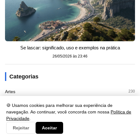
Se lascar: significado, uso e exemplos na prática
26/05/2026 às 23:46
Categorias
Artes
230
Biologia
173
🍪 Usamos cookies para melhorar sua experiência de
navegação. Ao continuar, você concorda com nossa
Política de
Clima
9
Privacidade
.
Rejeitar
Aceitar
Cultura
125