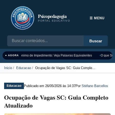
Psicopedagogia
☰ MENU
PORTAL EDUCATIVO
Buscar
Sinônimo de Impedimento: Veja Palavras Equivalentes
O que Sign
● AGORA
Inicio
Educacao
Ocupação de Vagas SC: Guia Comple...
Publicado em
26/05/2026 às 14:37
Por
Stéfano Barcellos
Educacao
Ocupação de Vagas SC: Guia Completo
Atualizado