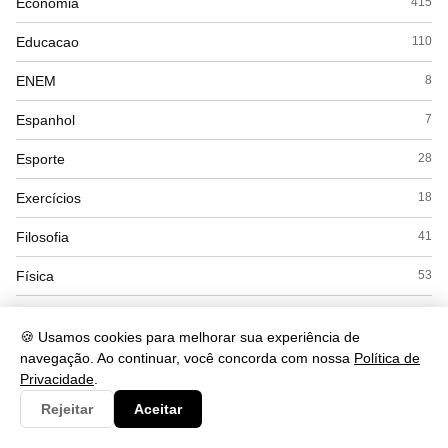
Economia
415
Educacao
110
ENEM
8
Espanhol
7
Esporte
28
Exercícios
18
Filosofia
41
Física
53
Geografia
169
🍪 Usamos cookies para melhorar sua experiência de
Gramática
284
navegação. Ao continuar, você concorda com nossa
Política de
Privacidade
.
História
168
Rejeitar
Aceitar
Inglês
56