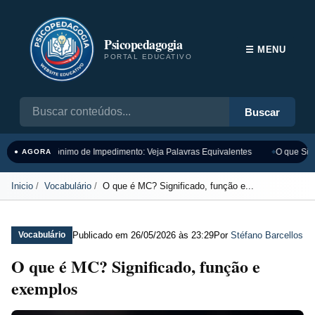
Psicopedagogia
☰ MENU
PORTAL EDUCATIVO
Buscar
Sinônimo de Impedimento: Veja Palavras Equivalentes
O que Sign
● AGORA
Inicio
Vocabulário
O que é MC? Significado, função e...
Publicado em
26/05/2026 às 23:29
Por
Stéfano Barcellos
Vocabulário
O que é MC? Significado, função e
exemplos