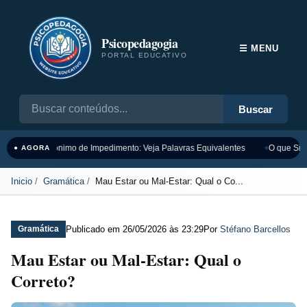
Psicopedagogia
☰ MENU
PORTAL EDUCATIVO
Buscar
Sinônimo de Impedimento: Veja Palavras Equivalentes
O que Sign
● AGORA
Inicio
Gramática
Mau Estar ou Mal-Estar: Qual o Co...
Publicado em
26/05/2026 às 23:29
Por
Stéfano Barcellos
Gramática
Mau Estar ou Mal-Estar: Qual o
Correto?