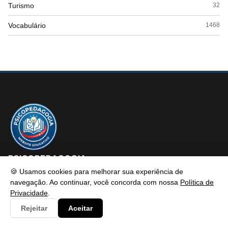
Turismo
32
Vocabulário
1468
PSICOPEDAGOGIA
🍪 Usamos cookies para melhorar sua experiência de
navegação. Ao continuar, você concorda com nossa
Política de
Privacidade
.
Psicopedagogia é um portal de conteúdo educativo e atualizado
Rejeitar
Aceitar
com foco em informar e resolver os problemas dos alunos de
maneira eficaz. Fique à vontade para entrar em contato, estamos