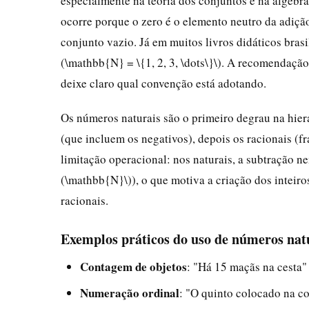
especialmente na teoria dos conjuntos e na álgebra,
ocorre porque o zero é o elemento neutro da adição
conjunto vazio. Já em muitos livros didáticos brasi
(\mathbb{N} = \{1, 2, 3, \dots\}\). A recomendaçã
deixe claro qual convenção está adotando.
Os números naturais são o primeiro degrau na hier
(que incluem os negativos), depois os racionais (f
limitação operacional: nos naturais, a subtração n
(\mathbb{N}\)), o que motiva a criação dos inteir
racionais.
Exemplos práticos do uso de números nat
Contagem de objetos
: "Há 15 maçãs na cesta"
Numeração ordinal
: "O quinto colocado na co