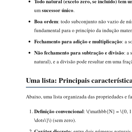
Todo natural (exceto zero, se incluído) tem 
sucessor único
um
.
Boa ordem
: todo subconjunto não vazio de n
fundamental para o princípio da indução mate
Fechamento para adição e multiplicação
: a 
Não fechamento para subtração e divisão
: a
natural), e a divisão pode resultar em uma fraç
Uma lista: Principais característi
Abaixo, uma lista organizada das propriedades e fa
Definição convencional
: \(\mathbb{N} = \{0, 1,
\dots\}\) (sem zero).
Caráter discreto
: entre dois números naturais