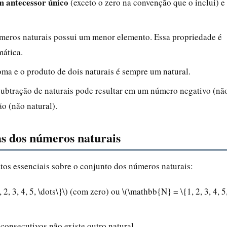
um antecessor único
(exceto o zero na convenção que o inclui) e
úmeros naturais possui um menor elemento. Essa propriedade é
mática.
soma e o produto de dois naturais é sempre um natural.
 subtração de naturais pode resultar em um número negativo (nã
ão (não natural).
cas dos números naturais
tos essenciais sobre o conjunto dos números naturais:
 2, 3, 4, 5, \dots\}\) (com zero) ou \(\mathbb{N} = \{1, 2, 3, 4, 5
 consecutivos não existe outro natural.