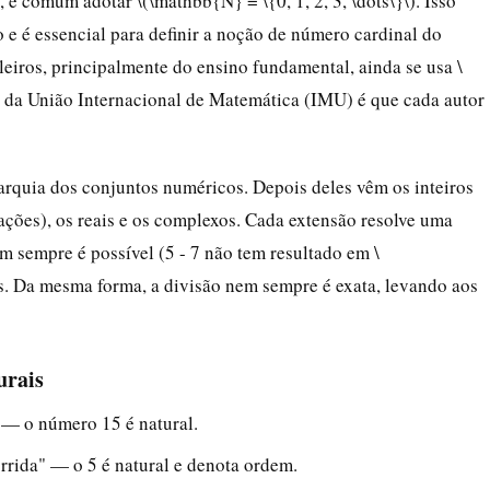
 é comum adotar \(\mathbb{N} = \{0, 1, 2, 3, \dots\}\). Isso
 e é essencial para definir a noção de número cardinal do
leiros, principalmente do ensino fundamental, ainda se usa \
o da União Internacional de Matemática (IMU) é que cada autor
arquia dos conjuntos numéricos. Depois deles vêm os inteiros
rações), os reais e os complexos. Cada extensão resolve uma
em sempre é possível (5 - 7 não tem resultado em \
os. Da mesma forma, a divisão nem sempre é exata, levando aos
urais
 — o número 15 é natural.
rrida" — o 5 é natural e denota ordem.