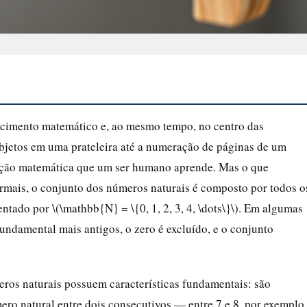
ecimento matemático e, ao mesmo tempo, no centro das
bjetos em uma prateleira até a numeração de páginas de um
ração matemática que um ser humano aprende. Mas o que
rmais, o conjunto dos números naturais é composto por todos o
ntado por \(\mathbb{N} = \{0, 1, 2, 3, 4, \dots\}\). Em algumas
undamental mais antigos, o zero é excluído, e o conjunto
os naturais possuem características fundamentais: são
mero natural entre dois consecutivos — entre 7 e 8, por exemplo,