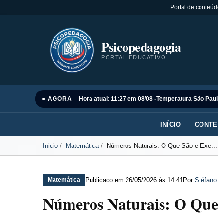
Portal de conteúd
Psicopedagogia
PORTAL EDUCATIVO
● AGORA
Hora atual: 11:27 em 08/08 -
Temperatura São Paul
INÍCIO
CONTE
Inicio
Matemática
Números Naturais: O Que São e Exe...
Publicado em
26/05/2026 às 14:41
Por
Stéfano
Matemática
Números Naturais: O Que 