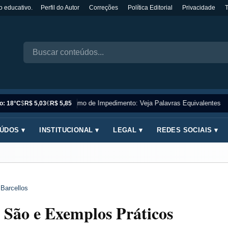
o educativo.
Perfil do Autor
Correções
Política Editorial
Privacidade
Sinônimo de Impedimento: Veja Palavras Equivalentes
o: 18°C
$
R$ 5,03
€
R$ 5,85
ÚDOS ▾
INSTITUCIONAL ▾
LEGAL ▾
REDES SOCIAIS ▾
 Barcellos
São e Exemplos Práticos