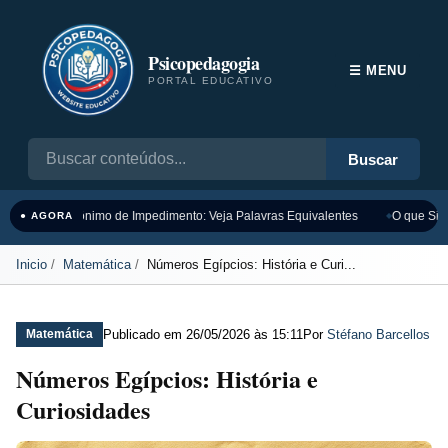
Psicopedagogia
☰ MENU
PORTAL EDUCATIVO
Buscar
Sinônimo de Impedimento: Veja Palavras Equivalentes
O que Sign
● AGORA
Inicio
Matemática
Números Egípcios: História e Curi...
Publicado em
26/05/2026 às 15:11
Por
Stéfano Barcellos
Matemática
Números Egípcios: História e
Curiosidades