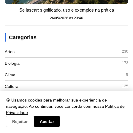
Se lascar: significado, uso e exemplos na prática
26/05/2026 às 23:46
Categorias
Artes
230
Biologia
173
Clima
9
Cultura
125
Economia
415
🍪 Usamos cookies para melhorar sua experiência de
navegação. Ao continuar, você concorda com nossa
Política de
Educacao
110
Privacidade
.
ENEM
8
Rejeitar
Aceitar
Espanhol
7