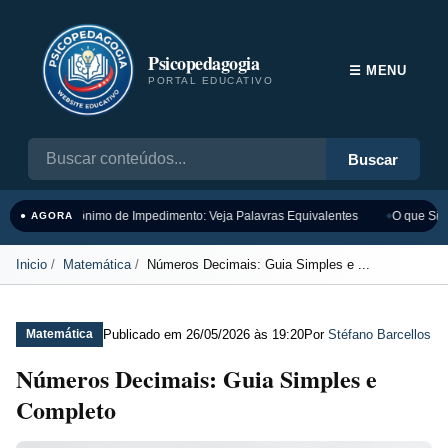
Psicopedagogia
☰ MENU
PORTAL EDUCATIVO
Buscar
Sinônimo de Impedimento: Veja Palavras Equivalentes
O que Sign
● AGORA
Inicio
Matemática
Números Decimais: Guia Simples e ...
Publicado em
26/05/2026 às 19:20
Por
Stéfano Barcellos
Matemática
Números Decimais: Guia Simples e
Completo