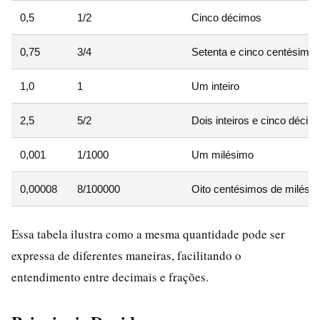
0,5
1/2
Cinco décimos
0,75
3/4
Setenta e cinco centésimo
1,0
1
Um inteiro
2,5
5/2
Dois inteiros e cinco décim
0,001
1/1000
Um milésimo
0,00008
8/100000
Oito centésimos de milési
Essa tabela ilustra como a mesma quantidade pode ser
expressa de diferentes maneiras, facilitando o
entendimento entre decimais e frações.