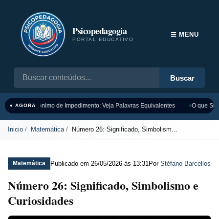
Psicopedagogia
☰ MENU
PORTAL EDUCATIVO
Buscar
Sinônimo de Impedimento: Veja Palavras Equivalentes
O que Sign
● AGORA
Inicio
Matemática
Número 26: Significado, Simbolism...
Publicado em
26/05/2026 às 13:31
Por
Stéfano Barcellos
Matemática
Número 26: Significado, Simbolismo e
Curiosidades