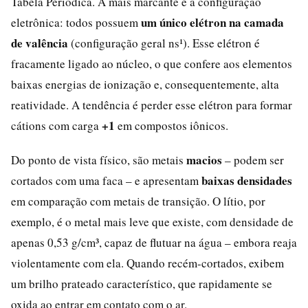
Tabela Periódica. A mais marcante é a configuração
um único elétron na camada
eletrônica: todos possuem
de valência
(configuração geral ns¹). Esse elétron é
fracamente ligado ao núcleo, o que confere aos elementos
baixas energias de ionização e, consequentemente, alta
reatividade. A tendência é perder esse elétron para formar
+1
cátions com carga
em compostos iônicos.
macios
Do ponto de vista físico, são metais
– podem ser
baixas densidades
cortados com uma faca – e apresentam
em comparação com metais de transição. O lítio, por
exemplo, é o metal mais leve que existe, com densidade de
apenas 0,53 g/cm³, capaz de flutuar na água – embora reaja
violentamente com ela. Quando recém-cortados, exibem
um brilho prateado característico, que rapidamente se
oxida ao entrar em contato com o ar.