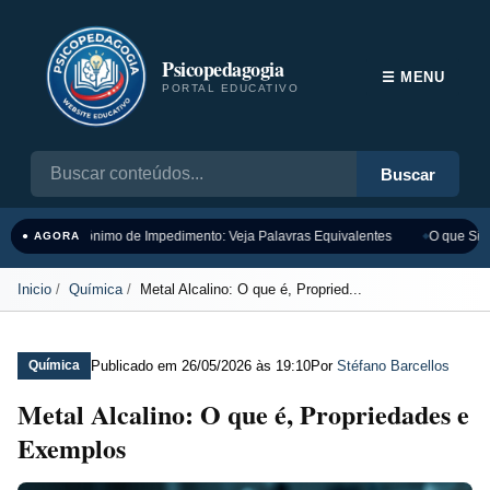
Psicopedagogia
☰ MENU
PORTAL EDUCATIVO
Buscar
Sinônimo de Impedimento: Veja Palavras Equivalentes
O que Sign
● AGORA
Inicio
Química
Metal Alcalino: O que é, Propried...
Publicado em
26/05/2026 às 19:10
Por
Stéfano Barcellos
Química
Metal Alcalino: O que é, Propriedades e
Exemplos