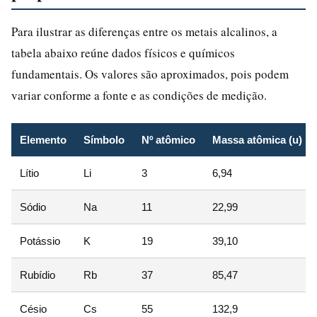
Para ilustrar as diferenças entre os metais alcalinos, a
tabela abaixo reúne dados físicos e químicos
fundamentais. Os valores são aproximados, pois podem
variar conforme a fonte e as condições de medição.
Elemento
Símbolo
Nº atômico
Massa atômica (u)
Lítio
Li
3
6,94
Sódio
Na
11
22,99
Potássio
K
19
39,10
Rubídio
Rb
37
85,47
Césio
Cs
55
132,9