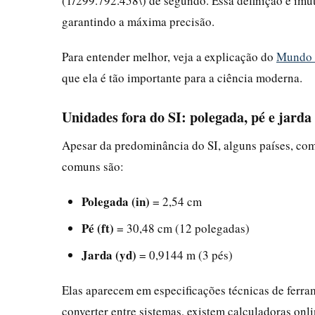
(1/299.792.458\) de segundo. Essa definição é imu
garantindo a máxima precisão.
Para entender melhor, veja a explicação do
Mundo 
que ela é tão importante para a ciência moderna.
Unidades fora do SI: polegada, pé e jarda
Apesar da predominância do SI, alguns países, co
comuns são:
Polegada (in)
= 2,54 cm
Pé (ft)
= 30,48 cm (12 polegadas)
Jarda (yd)
= 0,9144 m (3 pés)
Elas aparecem em especificações técnicas de ferram
converter entre sistemas, existem calculadoras onl