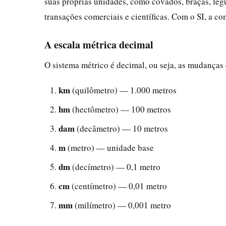
suas próprias unidades, como côvados, braças, lég
transações comerciais e científicas. Com o SI, a co
A escala métrica decimal
O sistema métrico é decimal, ou seja, as mudanças 
km
(quilômetro) — 1.000 metros
hm
(hectômetro) — 100 metros
dam
(decâmetro) — 10 metros
m
(metro) — unidade base
dm
(decímetro) — 0,1 metro
cm
(centímetro) — 0,01 metro
mm
(milímetro) — 0,001 metro