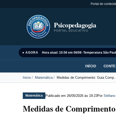
Portal de conteúd
Psicopedagogia
PORTAL EDUCATIVO
● AGORA
Hora atual: 10:56 em 06/08 -
Temperatura São Paul
INÍCIO
CONTE
Inicio
Matemática
Medidas de Comprimento: Guia Comp..
Publicado em
26/05/2026 às 19:23
Por
Stéfano
Matemática
Medidas de Comprimento: