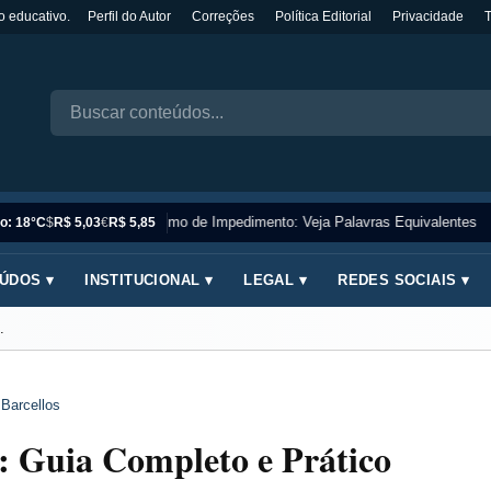
o educativo.
Perfil do Autor
Correções
Política Editorial
Privacidade
Sinônimo de Impedimento: Veja Palavras Equivalentes
o: 18°C
$
R$ 5,03
€
R$ 5,85
ÚDOS ▾
INSTITUCIONAL ▾
LEGAL ▾
REDES SOCIAIS ▾
.
 Barcellos
 Guia Completo e Prático