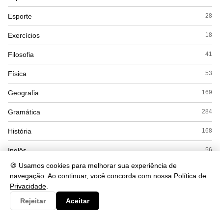
Esporte
28
Exercícios
18
Filosofia
41
Física
53
Geografia
169
Gramática
284
História
168
Inglês
56
🍪 Usamos cookies para melhorar sua experiência de
Interpretação
56
navegação. Ao continuar, você concorda com nossa
Política de
Privacidade
.
Literatura
53
Rejeitar
Aceitar
Matemática
169