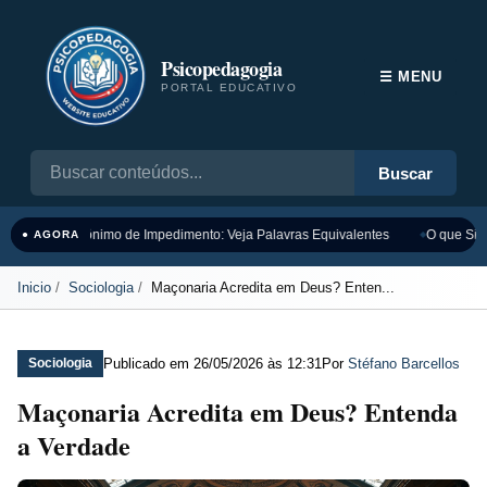
Psicopedagogia
☰ MENU
PORTAL EDUCATIVO
Buscar
Sinônimo de Impedimento: Veja Palavras Equivalentes
O que Sign
● AGORA
Inicio
Sociologia
Maçonaria Acredita em Deus? Enten...
Publicado em
26/05/2026 às 12:31
Por
Stéfano Barcellos
Sociologia
Maçonaria Acredita em Deus? Entenda
a Verdade