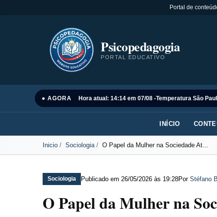
Portal de conteúd
Psicopedagogia
PORTAL EDUCATIVO
● AGORA
Hora atual: 14:14 em 07/08 -
Temperatura São Paul
INÍCIO
CONTE
Inicio
Sociologia
O Papel da Mulher na Sociedade At...
Publicado em
26/05/2026 às 19:28
Por
Stéfano B
Sociologia
O Papel da Mulher na Soci