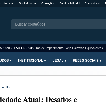
o educativo.
Perfil do Autor
Correções
Política Editorial
Privacidade
Sinônimo de Impedimento: Veja Palavras Equivalentes
o: 18°C
$
R$ 5,03
€
R$ 5,85
ÚDOS ▾
INSTITUCIONAL ▾
LEGAL ▾
REDES SOCIAIS ▾
arcellos
edade Atual: Desafios e