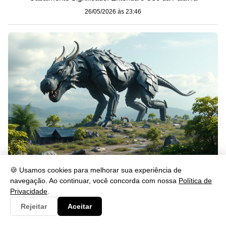
26/05/2026 às 23:46
Gerou: Significado, Uso e Exemplos na Língua Portuguesa
🍪 Usamos cookies para melhorar sua experiência de
navegação. Ao continuar, você concorda com nossa
Política de
26/05/2026 às 23:46
Privacidade
.
Rejeitar
Aceitar