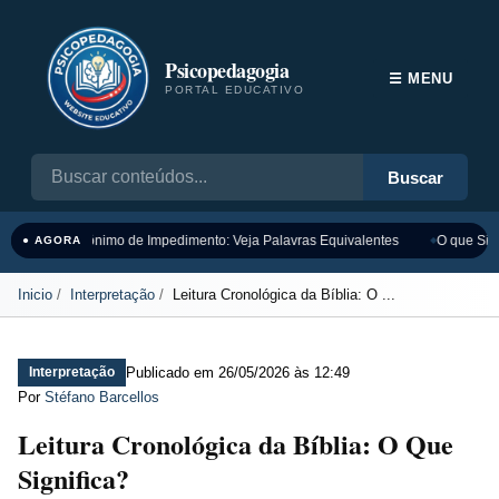
Psicopedagogia
☰ MENU
PORTAL EDUCATIVO
Buscar
Sinônimo de Impedimento: Veja Palavras Equivalentes
O que Sign
● AGORA
Inicio
Interpretação
Leitura Cronológica da Bíblia: O ...
Publicado em
26/05/2026 às 12:49
Interpretação
Por
Stéfano Barcellos
Leitura Cronológica da Bíblia: O Que
Significa?