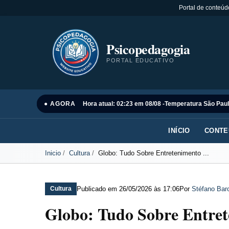
Portal de conteúd
Psicopedagogia
PORTAL EDUCATIVO
● AGORA
Hora atual: 02:23 em 08/08 -
Temperatura São Paul
INÍCIO
CONTE
Inicio
Cultura
Globo: Tudo Sobre Entretenimento ...
Publicado em
26/05/2026 às 17:06
Por
Stéfano Barc
Cultura
Globo: Tudo Sobre Entre