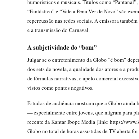
humorísticos e musicais. Títulos como “Pantanal”, 
“Fantástico” e “Vale a Pena Ver de Novo” são exe
repercussão nas redes sociais. A emissora também
e a transmissão do Carnaval.
A subjetividade do “bom”
Julgar se o entretenimento da Globo “é bom” depend
dos sets de novela, a qualidade dos atores e a prod
de fórmulas narrativas, o apelo comercial excessiv
vistos como pontos negativos.
Estudos de audiência mostram que a Globo ainda li
— especialmente entre jovens, que migram para pl
recente da Kantar Ibope Media [link: https://www
Globo no total de horas assistidas de TV aberta f