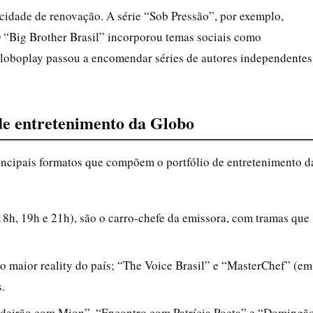
cidade de renovação. A série “Sob Pressão”, por exemplo,
 “Big Brother Brasil” incorporou temas sociais como
loboplay passou a encomendar séries de autores independentes
 de entretenimento da Globo
rincipais formatos que compõem o portfólio de entretenimento d
18h, 19h e 21h), são o carro-chefe da emissora, com tramas que
o maior reality do país; “The Voice Brasil” e “MasterChef” (em
.
ldeirão com Mion”, “Encontro com Patrícia Poeta” e “Domingã