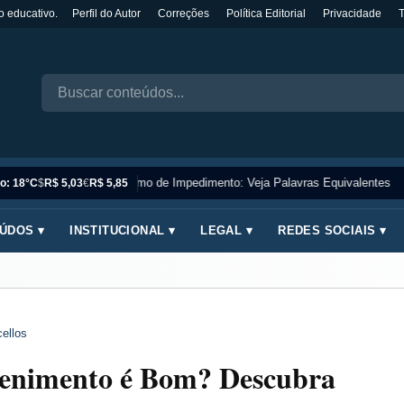
o educativo.
Perfil do Autor
Correções
Política Editorial
Privacidade
Sinônimo de Impedimento: Veja Palavras Equivalentes
o: 18°C
$
R$ 5,03
€
R$ 5,85
ÚDOS ▾
INSTITUCIONAL ▾
LEGAL ▾
REDES SOCIAIS ▾
ellos
tenimento é Bom? Descubra