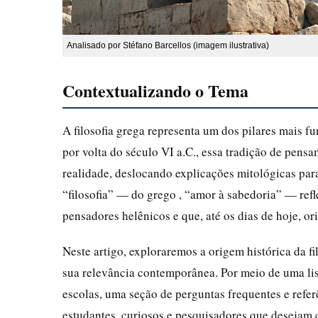
Analisado por Stéfano Barcellos (imagem ilustrativa)
Contextualizando o Tema
A filosofia grega representa um dos pilares mais f
por volta do século VI a.C., essa tradição de pens
realidade, deslocando explicações mitológicas par
“filosofia” — do grego , “amor à sabedoria” — ref
pensadores helênicos e que, até os dias de hoje, ori
Neste artigo, exploraremos a origem histórica da fi
sua relevância contemporânea. Por meio de uma lis
escolas, uma seção de perguntas frequentes e ref
estudantes, curiosos e pesquisadores que desejam