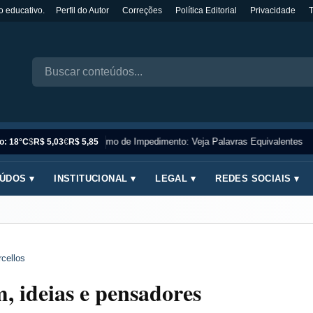
o educativo.
Perfil do Autor
Correções
Política Editorial
Privacidade
Sinônimo de Impedimento: Veja Palavras Equivalentes
o: 18°C
$
R$ 5,03
€
R$ 5,85
ÚDOS ▾
INSTITUCIONAL ▾
LEGAL ▾
REDES SOCIAIS ▾
cellos
m, ideias e pensadores