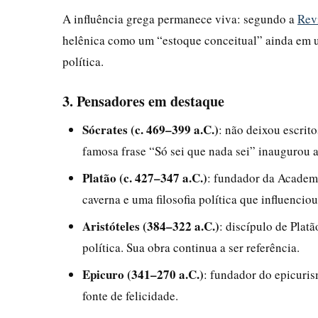
A influência grega permanece viva: segundo a
Rev
helênica como um “estoque conceitual” ainda em uso
política.
3. Pensadores em destaque
Sócrates (c. 469–399 a.C.)
: não deixou escrit
famosa frase “Só sei que nada sei” inaugurou a
Platão (c. 427–347 a.C.)
: fundador da Academi
caverna e uma filosofia política que influenciou
Aristóteles (384–322 a.C.)
: discípulo de Platã
política. Sua obra continua a ser referência.
Epicuro (341–270 a.C.)
: fundador do epicuri
fonte de felicidade.