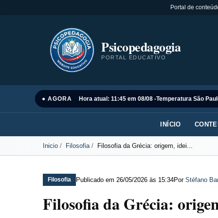
Portal de conteúd
Psicopedagogia
PORTAL EDUCATIVO
● AGORA
Hora atual: 11:45 em 08/08 -
Temperatura São Paul
INÍCIO
CONTE
Inicio
Filosofia
Filosofia da Grécia: origem, idei...
Publicado em
26/05/2026 às 15:34
Por
Stéfano Bar
Filosofia
Filosofia da Grécia: orige