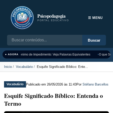
Psicopedagogia
☰ MENU
PORTAL EDUCATIVO
Buscar
Sinônimo de Impedimento: Veja Palavras Equivalentes
O que Sign
● AGORA
Inicio
Vocabulário
Esquife Significado Bíblico: Ente...
Publicado em
26/05/2026 às 11:43
Por
Stéfano Barcellos
Vocabulário
Esquife Significado Bíblico: Entenda o
Termo