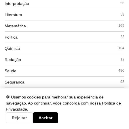
Interpretação
56
Literatura
53
Matemática
169
Politica
22
Química
104
Redação
12
Saude
490
Seguranca
93
Simulados
15
🍪 Usamos cookies para melhorar sua experiência de
navegação. Ao continuar, você concorda com nossa
Política de
Sociologia
45
Privacidade
.
Tecnologia
430
Rejeitar
Aceitar
Turismo
32