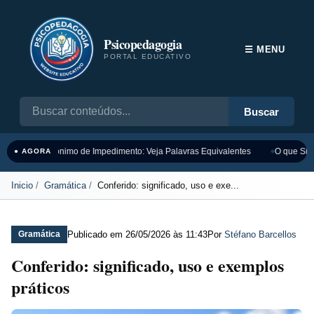
Psicopedagogia
☰ MENU
PORTAL EDUCATIVO
Buscar
Sinônimo de Impedimento: Veja Palavras Equivalentes
O que Sign
● AGORA
Inicio
Gramática
Conferido: significado, uso e exe...
Publicado em
26/05/2026 às 11:43
Por
Stéfano Barcellos
Gramática
Conferido: significado, uso e exemplos
práticos