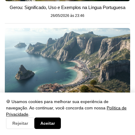
Gerou: Significado, Uso e Exemplos na Língua Portuguesa
26/05/2026 às 23:46
🍪 Usamos cookies para melhorar sua experiência de
navegação. Ao continuar, você concorda com nossa
Política de
Se lascar: significado, uso e exemplos na prática
Privacidade
.
26/05/2026 às 23:46
Rejeitar
Aceitar