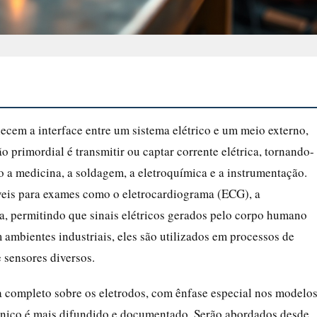
cem a interface entre um sistema elétrico e um meio externo,
ão primordial é transmitir ou captar corrente elétrica, tornando-
o a medicina, a soldagem, a eletroquímica e a instrumentação.
áveis para exames como o eletrocardiograma (ECG), a
ca, permitindo que sinais elétricos gerados pelo corpo humano
 ambientes industriais, eles são utilizados em processos de
 sensores diversos.
 completo sobre os eletrodos, com ênfase especial nos modelo
cnico é mais difundido e documentado. Serão abordados desde