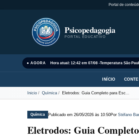
Portal de conteúd
Psicopedagogia
PORTAL EDUCATIVO
● AGORA
Hora atual: 12:42 em 07/08 -
Temperatura São Paul
INÍCIO
CONTE
Inicio
Química
Eletrodos: Guia Completo para Esc...
Publicado em
26/05/2026 às 10:50
Por
Stéfano Bar
Química
Eletrodos: Guia Completo 