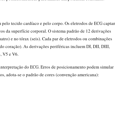
 pelo tecido cardíaco e pelo corpo. Os eletrodos de ECG capta
icos da superfície corporal. O sistema padrão de 12 derivações
tro) e no tórax (seis). Cada par de eletrodos ou combinações
do coração). As derivações periféricas incluem DI, DII, DIII,
, V5 e V6.
a interpretação do ECG. Erros de posicionamento podem simular
ros, adota-se o padrão de cores (convenção americana):