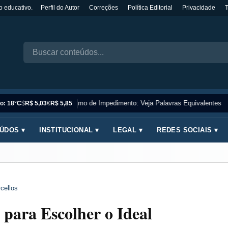
o educativo.
Perfil do Autor
Correções
Política Editorial
Privacidade
Sinônimo de Impedimento: Veja Palavras Equivalentes
o: 18°C
$
R$ 5,03
€
R$ 5,85
ÚDOS ▾
INSTITUCIONAL ▾
LEGAL ▾
REDES SOCIAIS ▾
cellos
para Escolher o Ideal