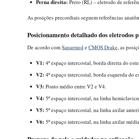
Perna direita:
Preto (RL) – eletrodo de referên
As posições precordiais seguem referências anatômi
Posicionamento detalhado dos eletrodos p
De acordo com
Sanarmed
e
CMOS Drake
, as posiç
V1:
4º espaço intercostal, borda direita do este
V2:
4º espaço intercostal, borda esquerda do e
V3:
Ponto médio entre V2 e V4.
V4:
5º espaço intercostal, na linha hemiclavicu
V5:
5º espaço intercostal, na linha axilar ante
V6:
5º espaço intercostal, na linha axilar méd