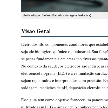
Verificado por Stéfano Barcellos (imagem ilustrativa)
Visao Geral
Eletrodos são componentes condutores que estabele
seja ele biológico, químico ou industrial. Sua funç
se peças fundamentais em áreas tão diversas quant
No contexto da saúde, os eletrodos são indispens
eletroencefalografia (EEG) e a estimulação cardía
sejam registrados e interpretados com precisão. Em
soldagem, medições de pH, deposição eletrolítica e
Este guia tem como objetivo fornecer um panorama
utilizados em ECG – área onde o conhecimento té