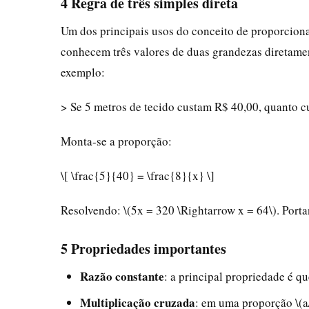
4 Regra de três simples direta
Um dos principais usos do conceito de proporciona
conhecem três valores de duas grandezas diretament
exemplo:
> Se 5 metros de tecido custam R$ 40,00, quanto 
Monta-se a proporção:
\[ \frac{5}{40} = \frac{8}{x} \]
Resolvendo: \(5x = 320 \Rightarrow x = 64\). Porta
5 Propriedades importantes
Razão constante
: a principal propriedade é q
Multiplicação cruzada
: em uma proporção \(a/b