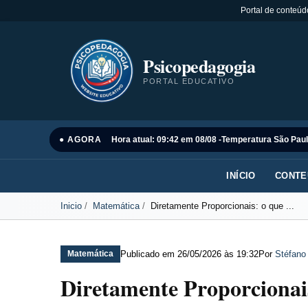
Portal de conteúd
Psicopedagogia
PORTAL EDUCATIVO
● AGORA
Hora atual: 09:42 em 08/08 -
Temperatura São Paul
INÍCIO
CONTE
Inicio
Matemática
Diretamente Proporcionais: o que ...
Publicado em
26/05/2026 às 19:32
Por
Stéfano
Matemática
Diretamente Proporcionais