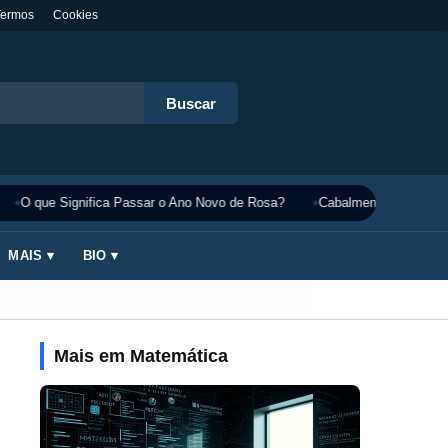
Termos
Cookies
Buscar
O que Significa Passar o Ano Novo de Rosa?
Cabalmente Significado
MAIS ▾
BIO ▾
Mais em Matemática