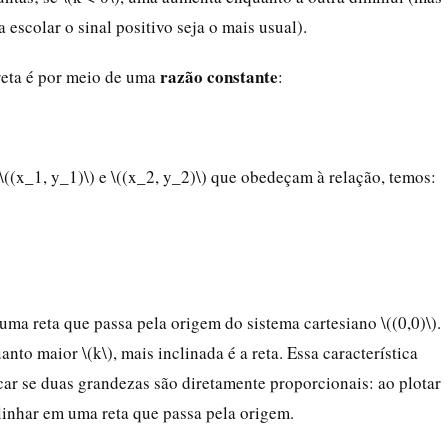
 escolar o sinal positivo seja o mais usual).
razão constante
reta é por meio de uma
:
 \((x_1, y_1)\) e \((x_2, y_2)\) que obedeçam à relação, temos:
 uma reta que passa pela origem do sistema cartesiano \((0,0)\).
anto maior \(k\), mais inclinada é a reta. Essa característica
icar se duas grandezas são diretamente proporcionais: ao plotar
linhar em uma reta que passa pela origem.