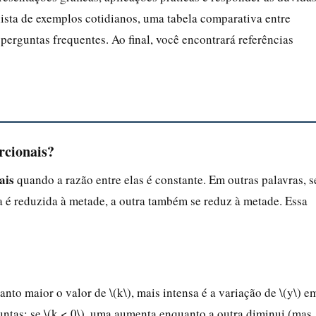
lista de exemplos cotidianos, uma tabela comparativa entre
perguntas frequentes. Ao final, você encontrará referências
rcionais?
ais
quando a razão entre elas é constante. Em outras palavras, s
 é reduzida à metade, a outra também se reduz à metade. Essa
anto maior o valor de \(k\), mais intensa é a variação de \(y\) e
 juntas; se \(k < 0\), uma aumenta enquanto a outra diminui (mas