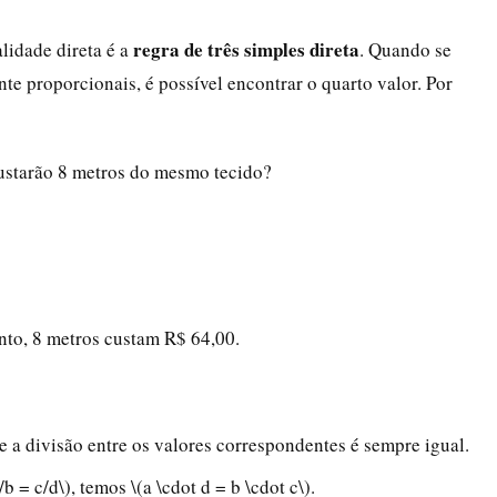
regra de três simples direta
lidade direta é a
. Quando se
e proporcionais, é possível encontrar o quarto valor. Por
custarão 8 metros do mesmo tecido?
nto, 8 metros custam R$ 64,00.
ue a divisão entre os valores correspondentes é sempre igual.
 = c/d\), temos \(a \cdot d = b \cdot c\).