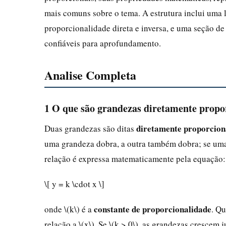
mais comuns sobre o tema. A estrutura inclui uma 
proporcionalidade direta e inversa, e uma seção de 
confiáveis para aprofundamento.
Analise Completa
1 O que são grandezas diretamente propo
diretamente proporcion
Duas grandezas são ditas
uma grandeza dobra, a outra também dobra; se uma
relação é expressa matematicamente pela equação:
\[ y = k \cdot x \]
constante de proporcionalidade
onde \(k\) é a
. Qu
relação a \(x\). Se \(k > 0\), as grandezas crescem