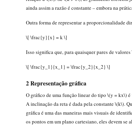
ainda assim a razão é constante – embora na prática
Outra forma de representar a proporcionalidade di
\[ \frac{y}{x} = k \]
Isso significa que, para quaisquer pares de valores
\[ \frac{y_1}{x_1} = \frac{y_2}{x_2} \]
2 Representação gráfica
O gráfico de uma função linear do tipo \(y = kx\) é
A inclinação da reta é dada pela constante \(k\). Qu
gráfica é uma das maneiras mais visuais de identif
os pontos em um plano cartesiano, eles devem se a