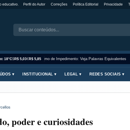
o educativo.
Perfil do Autor
Correções
Política Editorial
Privacidade
Sinônimo de Impedimento: Veja Palavras Equivalentes
o: 18°C
$
R$ 5,03
€
R$ 5,85
ÚDOS ▾
INSTITUCIONAL ▾
LEGAL ▾
REDES SOCIAIS ▾
cellos
o, poder e curiosidades