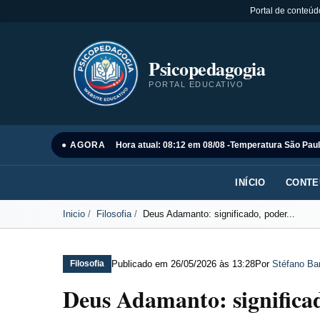
Portal de conteúd
Psicopedagogia
PORTAL EDUCATIVO
● AGORA
Hora atual: 08:12 em 08/08 -
Temperatura São Paul
INÍCIO
CONTE
Inicio
Filosofia
Deus Adamanto: significado, poder...
Publicado em
26/05/2026 às 13:28
Por
Stéfano Bar
Filosofia
Deus Adamanto: significad