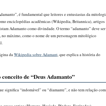
damanto”, é fundamental que leitores e entusiastas da mitologi
omo enciclopédias acadêmicas (Wikipedia, Britannica), artigos
listam Adamanto como divindade. O termo “adamanto” deve ser
ou, no máximo, como o nome de um personagem mitológico
l.
ágina da
Wikipedia sobre Adamant
, que explica a história do
e o conceito de “Deus Adamanto”
e significa “indomável” ou “diamante”, e não tem relação com
 grego antigo (Homero, Hesíodo, Píndaro, Eurípedes)