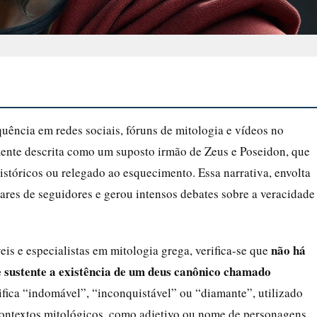
ência em redes sociais, fóruns de mitologia e vídeos no
ente descrita como um suposto irmão de Zeus e Poseidon, que
istóricos ou relegado ao esquecimento. Essa narrativa, envolta
ares de seguidores e gerou intensos debates sobre a veracidade
não há
eis e especialistas em mitologia grega, verifica-se que
e sustente a existência de um deus canônico chamado
nifica “indomável”, “inconquistável” ou “diamante”, utilizado
contextos mitológicos, como adjetivo ou nome de personagens