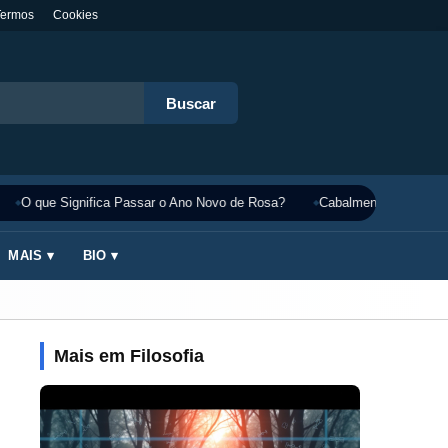
Termos
Cookies
Buscar
O que Significa Passar o Ano Novo de Rosa?
Cabalmente Significado
MAIS ▾
BIO ▾
Mais em Filosofia