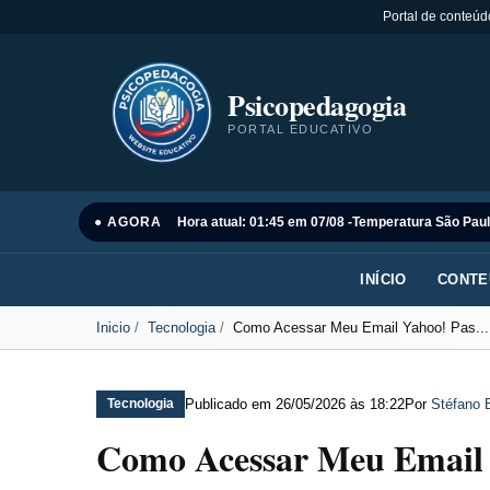
Portal de conteúd
Psicopedagogia
PORTAL EDUCATIVO
● AGORA
Hora atual: 01:45 em 07/08 -
Temperatura São Paul
INÍCIO
CONTE
Inicio
Tecnologia
Como Acessar Meu Email Yahoo! Pas...
Publicado em
26/05/2026 às 18:22
Por
Stéfano 
Tecnologia
Como Acessar Meu Email Y