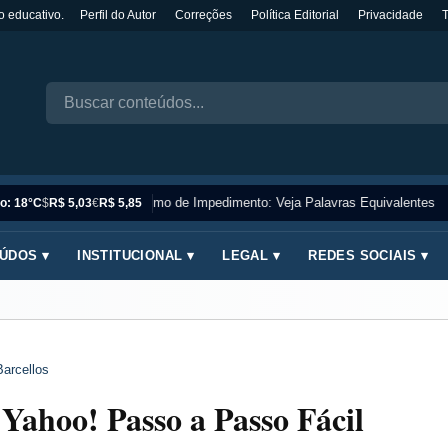
o educativo.
Perfil do Autor
Correções
Política Editorial
Privacidade
Sinônimo de Impedimento: Veja Palavras Equivalentes
o: 18°C
$
R$ 5,03
€
R$ 5,85
ÚDOS ▾
INSTITUCIONAL ▾
LEGAL ▾
REDES SOCIAIS ▾
Barcellos
ahoo! Passo a Passo Fácil