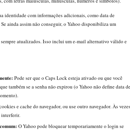
s, com letras maiúsculas, minúsculas, números e símbolos).
ua identidade com informações adicionais, como data de
 Se ainda assim não conseguir, o Yahoo disponibiliza um
empre atualizados. Isso inclui um e-mail alternativo válido e
mente:
Pode ser que o Caps Lock esteja ativado ou que você
fique também se a senha não expirou (o Yahoo não define data d
momento).
cookies e cache do navegador, ou use outro navegador. Às vezes
nterferir.
incomum:
O Yahoo pode bloquear temporariamente o login se