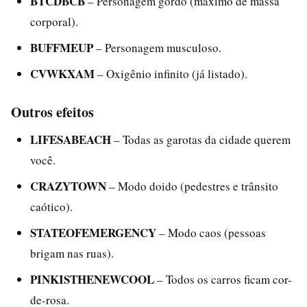
BTCDBCB
– Personagem gordo (máximo de massa
corporal).
BUFFMEUP
– Personagem musculoso.
CVWKXAM
– Oxigênio infinito (já listado).
Outros efeitos
LIFESABEACH
– Todas as garotas da cidade querem
você.
CRAZYTOWN
– Modo doido (pedestres e trânsito
caótico).
STATEOFEMERGENCY
– Modo caos (pessoas
brigam nas ruas).
PINKISTHENEWCOOL
– Todos os carros ficam cor-
de-rosa.