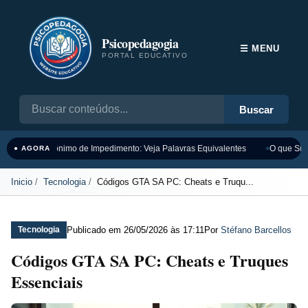
Psicopedagogia
☰ MENU
PORTAL EDUCATIVO
Buscar
Sinônimo de Impedimento: Veja Palavras Equivalentes
O que Sign
● AGORA
Inicio
Tecnologia
Códigos GTA SA PC: Cheats e Truqu...
Publicado em
26/05/2026 às 17:11
Por
Stéfano Barcellos
Tecnologia
Códigos GTA SA PC: Cheats e Truques
Essenciais