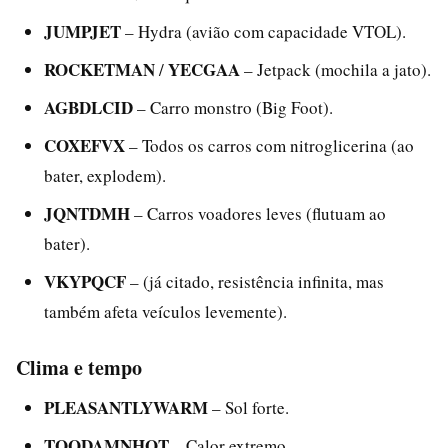
JUMPJET
– Hydra (avião com capacidade VTOL).
ROCKETMAN
YECGAA
/
– Jetpack (mochila a jato).
AGBDLCID
– Carro monstro (Big Foot).
COXEFVX
– Todos os carros com nitroglicerina (ao
bater, explodem).
JQNTDMH
– Carros voadores leves (flutuam ao
bater).
VKYPQCF
– (já citado, resistência infinita, mas
também afeta veículos levemente).
Clima e tempo
PLEASANTLYWARM
– Sol forte.
TOODAMNHOT
– Calor extremo.