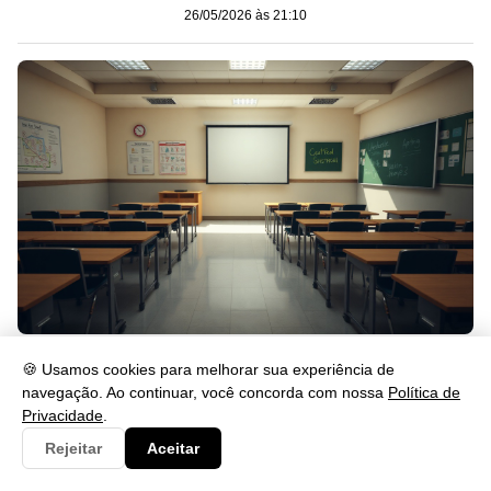
26/05/2026 às 21:10
Sala de Aula: Dicas para Organizar e Engajar Alunos
🍪 Usamos cookies para melhorar sua experiência de
26/05/2026 às 21:05
navegação. Ao continuar, você concorda com nossa
Política de
Privacidade
.
Rejeitar
Aceitar
Mais Recentes