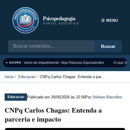
Psicopedagogia
☰ MENU
PORTAL EDUCATIVO
Buscar
Sinônimo de Impedimento: Veja Palavras Equivalentes
O que Sign
● AGORA
Inicio
Educacao
CNPq Carlos Chagas: Entenda a par...
Publicado em
26/05/2026 às 15:56
Por
Stéfano Barcellos
Educacao
CNPq Carlos Chagas: Entenda a
parceria e impacto