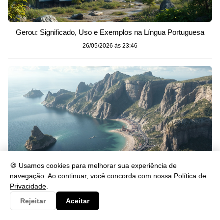
Gerou: Significado, Uso e Exemplos na Língua Portuguesa
26/05/2026 às 23:46
🍪 Usamos cookies para melhorar sua experiência de
navegação. Ao continuar, você concorda com nossa
Política de
Privacidade
.
Se lascar: significado, uso e exemplos na prática
Rejeitar
Aceitar
26/05/2026 às 23:46