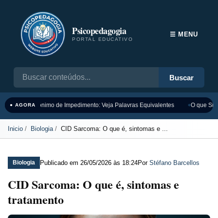
Psicopedagogia
☰ MENU
PORTAL EDUCATIVO
Buscar
Sinônimo de Impedimento: Veja Palavras Equivalentes
O que Sign
● AGORA
Inicio
Biologia
CID Sarcoma: O que é, sintomas e ...
Publicado em
26/05/2026 às 18:24
Por
Stéfano Barcellos
Biologia
CID Sarcoma: O que é, sintomas e
tratamento