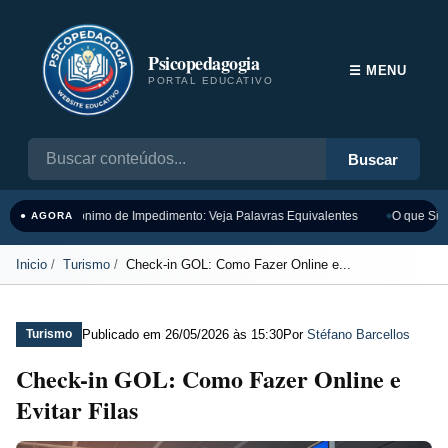
Psicopedagogia
☰ MENU
PORTAL EDUCATIVO
Buscar
Sinônimo de Impedimento: Veja Palavras Equivalentes
O que Sign
● AGORA
Inicio
Turismo
Check-in GOL: Como Fazer Online e...
Publicado em
26/05/2026 às 15:30
Por
Stéfano Barcellos
Turismo
Check-in GOL: Como Fazer Online e
Evitar Filas