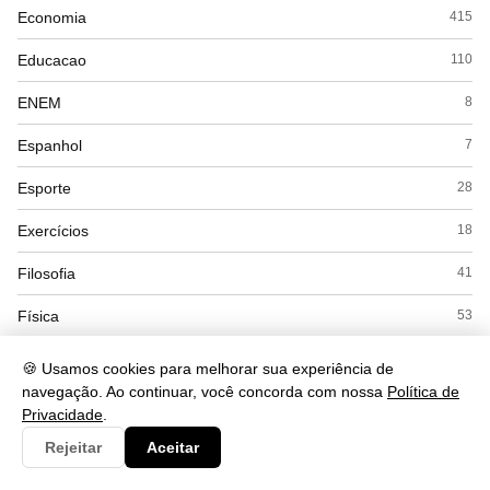
Economia
415
Educacao
110
ENEM
8
Espanhol
7
Esporte
28
Exercícios
18
Filosofia
41
Física
53
Geografia
169
🍪 Usamos cookies para melhorar sua experiência de
navegação. Ao continuar, você concorda com nossa
Política de
Gramática
284
Privacidade
.
História
168
Rejeitar
Aceitar
Inglês
56