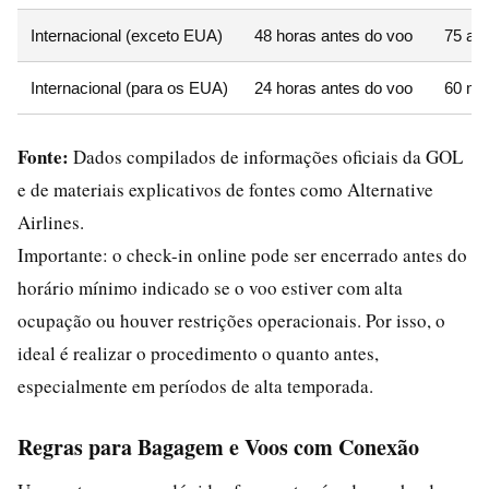
Internacional (exceto EUA)
48 horas antes do voo
75 a 6
Internacional (para os EUA)
24 horas antes do voo
60 min
Fonte:
Dados compilados de informações oficiais da GOL
e de materiais explicativos de fontes como Alternative
Airlines.
Importante: o check-in online pode ser encerrado antes do
horário mínimo indicado se o voo estiver com alta
ocupação ou houver restrições operacionais. Por isso, o
ideal é realizar o procedimento o quanto antes,
especialmente em períodos de alta temporada.
Regras para Bagagem e Voos com Conexão